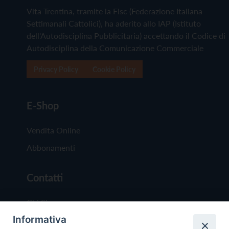
Vita Trentina, tramite la Fisc (Federazione Italiana
Settimanali Cattolici), ha aderito allo IAP (Istituto
dell'Autodisciplina Pubblicitaria) accettando il Codice di
Autodisciplina della Comunicazione Commerciale
Privacy Policy
Cookie Policy
E-Shop
Vendita Online
Abbonamenti
Contatti
Chi Siamo
Informativa
Redazione