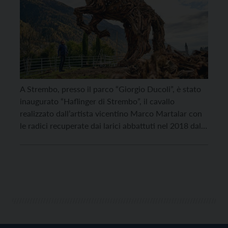
A Strembo, presso il parco “Giorgio Ducoli”, è stato
inaugurato “Haflinger di Strembo”, il cavallo
realizzato dall’artista vicentino Marco Martalar con
le radici recuperate dai larici abbattuti nel 2018 dalla
tempesta Vaia sul territorio del Comune di Strembo,
in particolare in Val Genova. Quinta opera realizzata
in Trentino da Martalar, è la prima ad essere […]