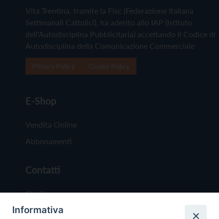
Vita Trentina, tramite la Fisc (Federazione Italiana
Settimanali Cattolici), ha aderito allo IAP (Istituto
dell'Autodisciplina Pubblicitaria) accettando il Codice di
Autodisciplina della Comunicazione Commerciale
Privacy Policy
Cookie Policy
E-Shop
Vendita Online
Abbonamenti
Contatti
Chi Siamo
Informativa
Redazione