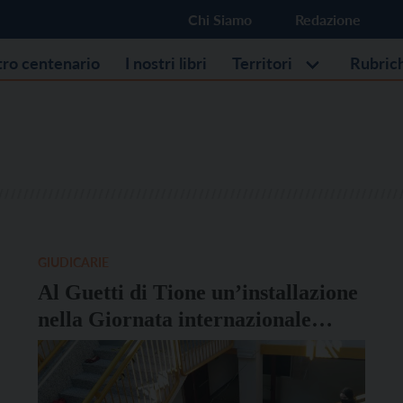
Chi Siamo
Redazione
stro centenario
I nostri libri
Territori
Rubric
GIUDICARIE
Al Guetti di Tione un’installazione
nella Giornata internazionale
contro la violenza sulle donne