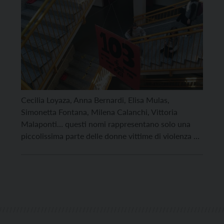
Cecilia Loyaza, Anna Bernardi, Elisa Mulas,
Simonetta Fontana, Milena Calanchi, Vittoria
Malaponti… questi nomi rappresentano solo una
piccolissima parte delle donne vittime di violenza di
quest’anno, solo quelle di questo mese. Centotre
donne sono state uccise dall’odio e dalla cattiveria,
dall’ignoranza e dal pregiudizio, durante solo nel
2021. Non sono solo nomi: ognuna di queste […]