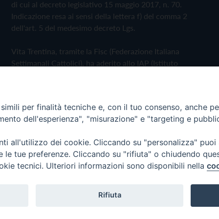
di cui al decreto legislativo 15 maggio 2017, n. 70.
Indicazione resa ai sensi della lettera f) del comma 2
dell'art. 5 del medesimo decreto Lgs.
Vita Trentina, tramite la Fisc (Federazione Italiana
Settimanali Cattolici), ha aderito allo IAP (Istituto
dell'Autodisciplina Pubblicitaria) accettando il Codice di
Autodisciplina della Comunicazione Commerciale
imili per finalità tecniche e, con il tuo consenso, anche per 
Privacy Policy
Cookie Policy
amento dell'esperienza", "misurazione" e "targeting e pubbli
i all'utilizzo dei cookie. Cliccando su "personalizza" puoi
 Trentina Editrice
re le tue preferenze. Cliccando su "rifiuta" o chiudendo que
okie tecnici. Ulteriori informazioni sono disponibili nella
coo
Rifiuta