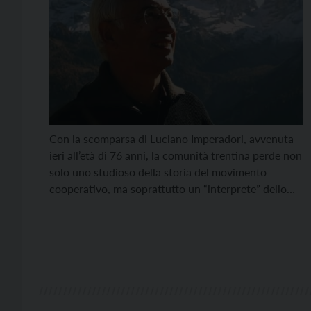
Con la scomparsa di Luciano Imperadori, avvenuta
ieri all’età di 76 anni, la comunità trentina perde non
solo uno studioso della storia del movimento
cooperativo, ma soprattutto un “interprete” dello
stile cooperativo, che promosse insieme alla
testimonianza cristiana e alla giustizia sociale nel
mondo del lavoro. Dopo aver svolto attività
sindacale per la FIM – […]