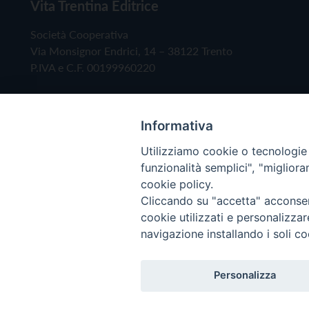
Vita Trentina Editrice
Società Cooperativa
Via Monsignor Endrici, 14 – 38122 Trento
P.IVA e C.F. 00199960220
Informativa
Utilizziamo cookie o tecnologie s
funzionalità semplici", "miglior
cookie policy.
Cliccando su "accetta" acconsent
Copyright © 2019 - Tutti i diritti riservati - Vita
cookie utilizzati e personalizza
navigazione installando i soli co
Privacy Policy
Personalizza