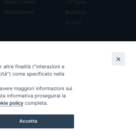
Vendita Online
Chi Siamo
Abbonamenti
Redazione
Scrivici
altre finalità ("interazioni e
cità") come specificato nella
 avere maggiori informazioni sui
sta informativa proseguirai la
kie policy
completa.
Torna all'inizio
Accetta