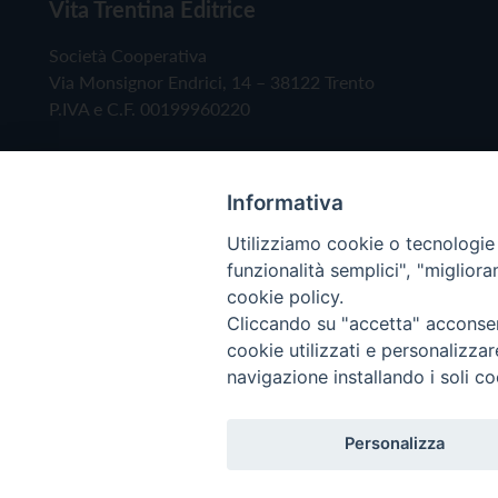
Vita Trentina Editrice
Società Cooperativa
Via Monsignor Endrici, 14 – 38122 Trento
P.IVA e C.F. 00199960220
Informativa
Utilizziamo cookie o tecnologie s
funzionalità semplici", "miglior
cookie policy.
Cliccando su "accetta" acconsent
Copyright © 2019 - Tutti i diritti riservati - Vita
cookie utilizzati e personalizza
navigazione installando i soli co
Privacy Policy
Personalizza