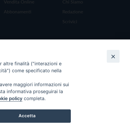
Vendita Online
Chi Siamo
Abbonamenti
Redazione
Scrivici
altre finalità ("interazioni e
cità") come specificato nella
 avere maggiori informazioni sui
sta informativa proseguirai la
kie policy
completa.
Torna all'inizio
Accetta