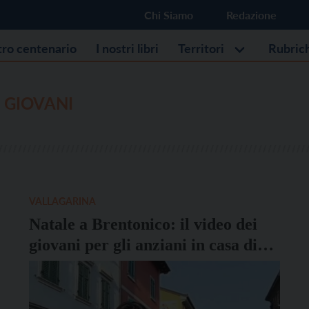
Chi Siamo
Redazione
stro centenario
I nostri libri
Territori
Rubric
 GIOVANI
VALLAGARINA
Natale a Brentonico: il video dei
giovani per gli anziani in casa di
riposo