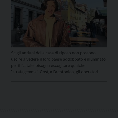
Se gli anziani della casa di riposo non possono
uscire a vedere il loro paese addobbato e illuminato
per il Natale, bisogna escogitare qualche
“stratagemma”. Così, a Brentonico, gli operatori
della casa di riposo hanno contattato il gruppo
giovani, che ha subito risposto creando un video
originale in cui Simone Benedetti, uno dei ragazzi
del […]