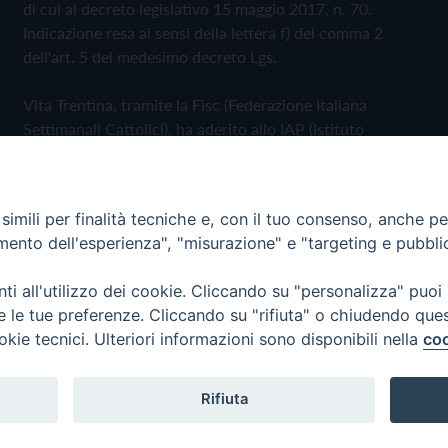
di cui al decreto legislativo 15 maggio 2017, n. 70.
Indicazione resa ai sensi della lettera f) del comma 2
dell'art. 5 del medesimo decreto Lgs.
Vita Trentina, tramite la Fisc (Federazione Italiana
Settimanali Cattolici), ha aderito allo IAP (Istituto
dell'Autodisciplina Pubblicitaria) accettando il Codice di
Autodisciplina della Comunicazione Commerciale
imili per finalità tecniche e, con il tuo consenso, anche per 
Privacy Policy
Cookie Policy
amento dell'esperienza", "misurazione" e "targeting e pubbli
i all'utilizzo dei cookie. Cliccando su "personalizza" puoi
 Trentina Editrice
re le tue preferenze. Cliccando su "rifiuta" o chiudendo que
okie tecnici. Ulteriori informazioni sono disponibili nella
coo
Rifiuta