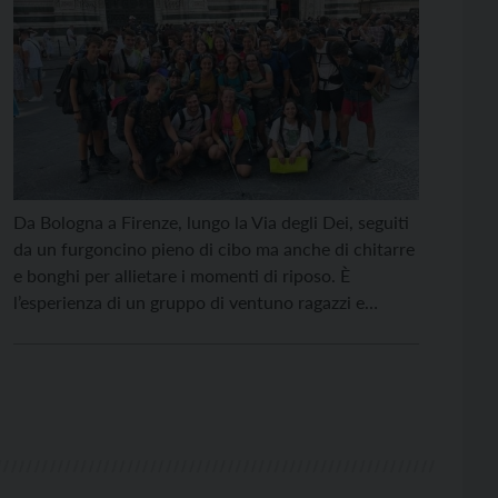
Da Bologna a Firenze, lungo la Via degli Dei, seguiti
da un furgoncino pieno di cibo ma anche di chitarre
e bonghi per allietare i momenti di riposo. È
l’esperienza di un gruppo di ventuno ragazzi e
ragazze delle parrocchie dei Solteri, di Cristo Re e di
Madonna della Pace. Incontriamo Giulia Cassarino
e Pietro […]