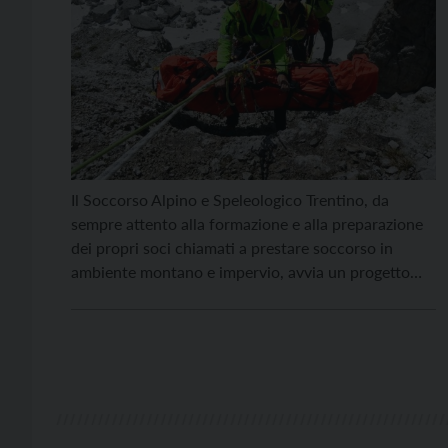
Il Soccorso Alpino e Speleologico Trentino, da
sempre attento alla formazione e alla preparazione
dei propri soci chiamati a prestare soccorso in
ambiente montano e impervio, avvia un progetto
dedicato ai più giovani, i soccorritori di domani, con
l’istituzione di un “Gruppo giovani”. Rivolto ai
ragazzi dai 16 ai 19 anni, il Gruppo giovani è […]