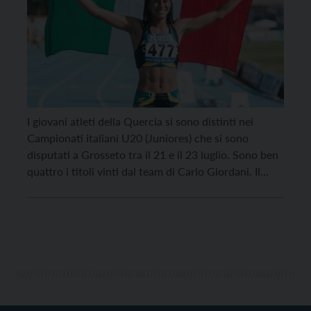
I giovani atleti della Quercia si sono distinti nei
Campionati italiani U20 (Juniores) che si sono
disputati a Grosseto tra il 21 e il 23 luglio. Sono ben
quattro i titoli vinti dal team di Carlo Giordani. Il
primo oro arriva da Simone Valduga, che, nel giorno
del suo compleanno, venerdì scorso, ha dominato i
3000 […]