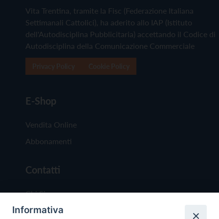
Vita Trentina, tramite la Fisc (Federazione Italiana
Settimanali Cattolici), ha aderito allo IAP (Istituto
dell'Autodisciplina Pubblicitaria) accettando il Codice di
Autodisciplina della Comunicazione Commerciale
Privacy Policy
Cookie Policy
E-Shop
Vendita Online
Abbonamenti
Contatti
Chi Siamo
Informativa
Redazione