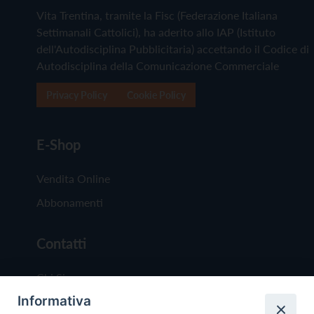
Vita Trentina, tramite la Fisc (Federazione Italiana
Settimanali Cattolici), ha aderito allo IAP (Istituto
dell'Autodisciplina Pubblicitaria) accettando il Codice di
Autodisciplina della Comunicazione Commerciale
Privacy Policy
Cookie Policy
E-Shop
Vendita Online
Abbonamenti
Contatti
Chi Siamo
Informativa
Redazione