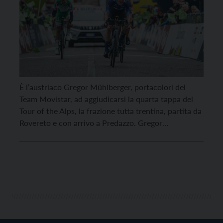
È l’austriaco Gregor Mühlberger, portacolori del
Team Movistar, ad aggiudicarsi la quarta tappa del
Tour of the Alps, la frazione tutta trentina, partita da
Rovereto e con arrivo a Predazzo. Gregor
Mühlberger è stato protagonista della fuga a lunga
gittata che ha caratterizzato la quarta tappa della
corsa euro-regionale (Rovereto–Predazzo, 152,9
Km), ha regolato sul traguardo Torstein […]