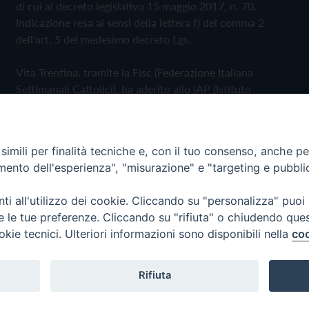
di cui al decreto legislativo 15 maggio 2017, n. 70.
Indicazione resa ai sensi della lettera f) del comma 2
dell'art. 5 del medesimo decreto Lgs.
Vita Trentina, tramite la Fisc (Federazione Italiana
Settimanali Cattolici), ha aderito allo IAP (Istituto
dell'Autodisciplina Pubblicitaria) accettando il Codice di
Autodisciplina della Comunicazione Commerciale
imili per finalità tecniche e, con il tuo consenso, anche per 
Privacy Policy
Cookie Policy
amento dell'esperienza", "misurazione" e "targeting e pubbli
i all'utilizzo dei cookie. Cliccando su "personalizza" puoi
 Trentina Editrice
re le tue preferenze. Cliccando su "rifiuta" o chiudendo que
okie tecnici. Ulteriori informazioni sono disponibili nella
coo
Rifiuta