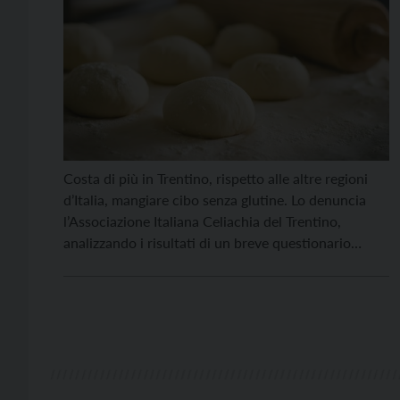
Costa di più in Trentino, rispetto alle altre regioni
d’Italia, mangiare cibo senza glutine. Lo denuncia
l’Associazione Italiana Celiachia del Trentino,
analizzando i risultati di un breve questionario
proposto ai propri associati per avere un riscontro
aggiornato riguardo ai supplementi che vengono
applicati nei locali a chi ordina il senza glutine.
“L’obiettivo era capire se […]