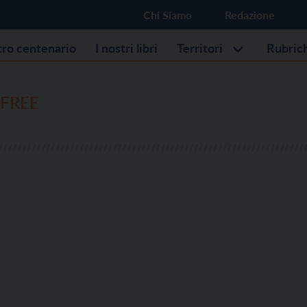
Chi Siamo
Redazione
stro centenario
I nostri libri
Territori
Rubric
 FREE