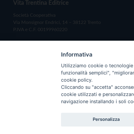
Vita Trentina Editrice
Società Cooperativa
Via Monsignor Endrici, 14 – 38122 Trento
P.IVA e C.F. 00199960220
Informativa
Utilizziamo cookie o tecnologie s
funzionalità semplici", "miglior
cookie policy.
Cliccando su "accetta" acconsent
Copyright © 2019 - Tutti i diritti riservati - Vita
cookie utilizzati e personalizza
navigazione installando i soli co
Privacy Policy
Personalizza