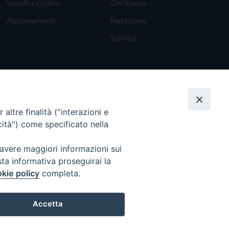
Vendita Online
Chi Siamo
Abbonamenti
Redazione
Scrivici
altre finalità ("interazioni e
cità") come specificato nella
 avere maggiori informazioni sui
sta informativa proseguirai la
kie policy
completa.
Torna all'inizio
Accetta