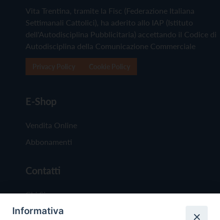
Vita Trentina, tramite la Fisc (Federazione Italiana
Settimanali Cattolici), ha aderito allo IAP (Istituto
dell'Autodisciplina Pubblicitaria) accettando il Codice di
Autodisciplina della Comunicazione Commerciale
Privacy Policy
Cookie Policy
E-Shop
Vendita Online
Abbonamenti
Contatti
Chi Siamo
Informativa
Redazione