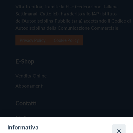
Vita Trentina, tramite la Fisc (Federazione Italiana
Settimanali Cattolici), ha aderito allo IAP (Istituto
dell'Autodisciplina Pubblicitaria) accettando il Codice di
Autodisciplina della Comunicazione Commerciale
Privacy Policy
Cookie Policy
E-Shop
Vendita Online
Abbonamenti
Contatti
Chi Siamo
Informativa
Redazione