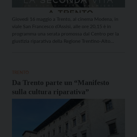
Giovedì 16 maggio a Trento, al cinema Modena, in
viale San Francesco d’Assisi, alle ore 20,15 è in
programma una serata promossa dal Centro per la
giustizia riparativa della Regione Trentino-Alto
Adige/Sudtirol e dall’associazione “Liberi da dentro”.
La giustizia riparativa “è una forma di risoluzione del
conflitto, complementare al processo, basata
sull’ascolto e sul riconoscimento […]
TRENTO
Da Trento parte un “Manifesto
sulla cultura riparativa”