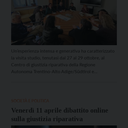
Un’esperienza intensa e generativa ha caratterizzato
la visita studio, tenutasi dal 27 al 29 ottobre, al
Centro di giustizia riparativa della Regione
Autonoma Trentino-Alto Adige/Südtirol e
all’Università degli Studi di Trento, promossa da
Caritas diocesana di Perugia-Città della Pieve
nell’ambito del progetto Cei 8xmille Italia 2025 “Semi
di Carità”. Tra i partecipanti della delegazione di […]
SOCIETÀ E POLITICA
Venerdì 11 aprile dibattito online
sulla giustizia riparativa