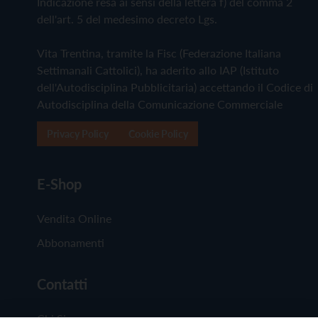
Indicazione resa ai sensi della lettera f) del comma 2
dell'art. 5 del medesimo decreto Lgs.
Vita Trentina, tramite la Fisc (Federazione Italiana
Settimanali Cattolici), ha aderito allo IAP (Istituto
dell'Autodisciplina Pubblicitaria) accettando il Codice di
Autodisciplina della Comunicazione Commerciale
Privacy Policy
Cookie Policy
E-Shop
Vendita Online
Abbonamenti
Contatti