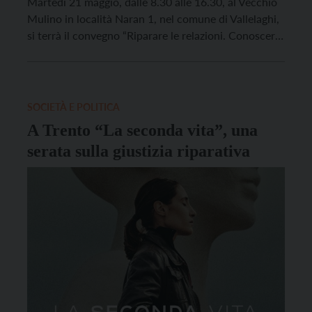
Martedì 21 maggio, dalle 8.30 alle 16.30, al Vecchio
Mulino in località Naran 1, nel comune di Vallelaghi,
si terrà il convegno “Riparare le relazioni. Conoscere
la giustizia riparativa nel (per il) lavoro sociale”,
organizzato dalla Comunità della Valle dei Laghi, dal
Centro Trentino di Soldarietà e […]
SOCIETÀ E POLITICA
A Trento “La seconda vita”, una
serata sulla giustizia riparativa