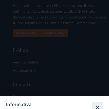
Vita Trentina, tramite la Fisc (Federazione Italiana
Settimanali Cattolici), ha aderito allo IAP (Istituto
dell'Autodisciplina Pubblicitaria) accettando il Codice di
Autodisciplina della Comunicazione Commerciale
Privacy Policy
Cookie Policy
E-Shop
Vendita Online
Abbonamenti
Contatti
Chi Siamo
Informativa
Redazione