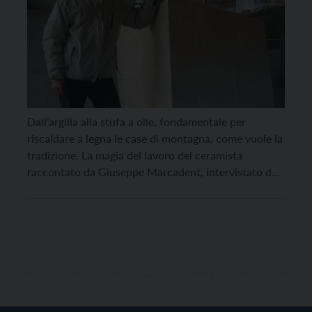
Dall’argilla alla stufa a olle, fondamentale per
riscaldare a legna le case di montagna, come vuole la
tradizione. La magia del lavoro del ceramista
raccontato da Giuseppe Marcadent, intervistato dai
ragazzi della classe I A della scuola media “Bonporti”.
Signor Giuseppe, qual è la sua professione? Sono un
ceramista, produco cioè oggetti trasformando
l’argilla in […]