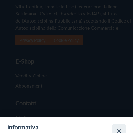
Vita Trentina, tramite la Fisc (Federazione Italiana
Settimanali Cattolici), ha aderito allo IAP (Istituto
dell'Autodisciplina Pubblicitaria) accettando il Codice di
Autodisciplina della Comunicazione Commerciale
Privacy Policy
Cookie Policy
E-Shop
Vendita Online
Abbonamenti
Contatti
Chi Siamo
Informativa
Redazione