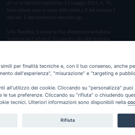
di cui al decreto legislativo 15 maggio 2017, n. 70.
Indicazione resa ai sensi della lettera f) del comma 2
dell'art. 5 del medesimo decreto Lgs.
Vita Trentina, tramite la Fisc (Federazione Italiana
Settimanali Cattolici), ha aderito allo IAP (Istituto
dell'Autodisciplina Pubblicitaria) accettando il Codice di
Autodisciplina della Comunicazione Commerciale
imili per finalità tecniche e, con il tuo consenso, anche per 
Privacy Policy
Cookie Policy
amento dell'esperienza", "misurazione" e "targeting e pubbli
i all'utilizzo dei cookie. Cliccando su "personalizza" puoi
 Trentina Editrice
re le tue preferenze. Cliccando su "rifiuta" o chiudendo que
okie tecnici. Ulteriori informazioni sono disponibili nella
coo
Rifiuta