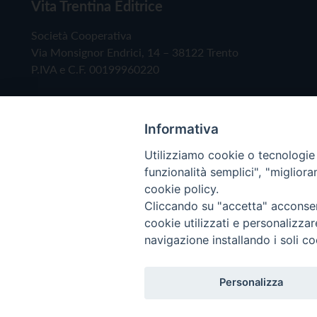
Vita Trentina Editrice
Società Cooperativa
Via Monsignor Endrici, 14 – 38122 Trento
P.IVA e C.F. 00199960220
Informativa
Utilizziamo cookie o tecnologie s
funzionalità semplici", "miglior
cookie policy.
Cliccando su "accetta" acconsent
Copyright © 2019 - Tutti i diritti riservati - Vita
cookie utilizzati e personalizza
navigazione installando i soli co
Privacy Policy
Personalizza