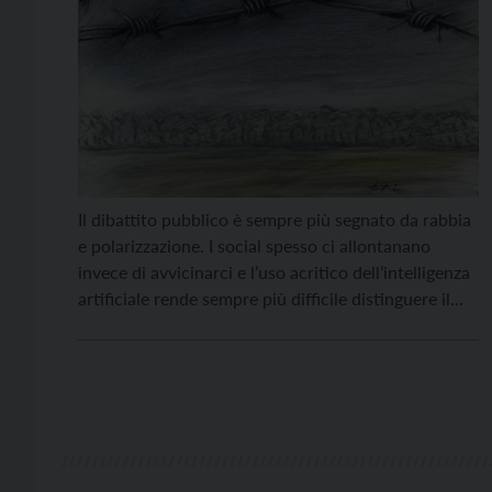
Il dibattito pubblico è sempre più segnato da rabbia
e polarizzazione. I social spesso ci allontanano
invece di avvicinarci e l’uso acritico dell’intelligenza
artificiale rende sempre più difficile distinguere il
vero dal falso. In questo contesto, continuare a
incontrarsi, informarsi e provare a smontare
retoriche pericolose può essere un modo per
rimettere al centro le persone […]