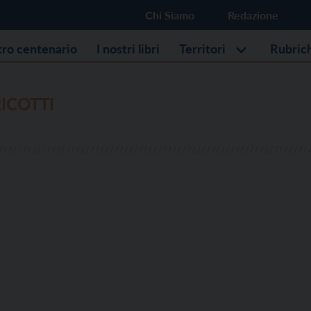
Chi Siamo
Redazione
stro centenario
I nostri libri
Territori
Rubric
RICOTTI