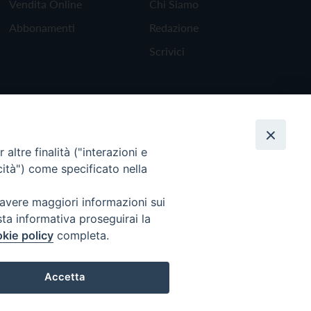
Vendita Online
Chi Siamo
Abbonamenti
Redazione
Scrivici
altre finalità ("interazioni e
cità") come specificato nella
 avere maggiori informazioni sui
sta informativa proseguirai la
kie policy
completa.
Torna all'inizio
Accetta