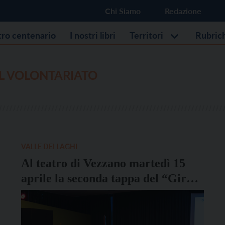
Chi Siamo
Redazione
stro centenario
I nostri libri
Territori
Rubric
L VOLONTARIATO
VALLE DEI LAGHI
Al teatro di Vezzano martedì 15
aprile la seconda tappa del “Giro
del Volontariato 2025”