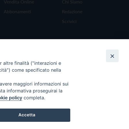
Vendita Online
Chi Siamo
Abbonamenti
Redazione
Scrivici
altre finalità ("interazioni e
cità") come specificato nella
 avere maggiori informazioni sui
sta informativa proseguirai la
kie policy
completa.
Torna all'inizio
Accetta