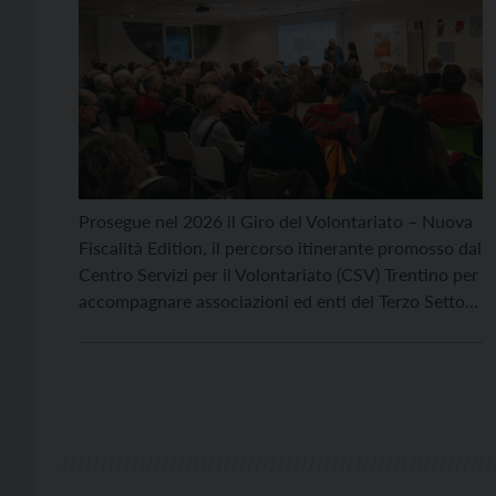
Prosegue nel 2026 il Giro del Volontariato – Nuova
Fiscalità Edition, il percorso itinerante promosso dal
Centro Servizi per il Volontariato (CSV) Trentino per
accompagnare associazioni ed enti del Terzo Settore
nell’orientamento e nell’adeguamento alla nuova
fiscalità entrata in vigore dal 1° gennaio 2026. La
prossima tappa si terrà a Riva del Garda, martedì 10
[…]