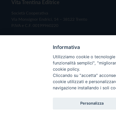
Vita Trentina Editrice
Società Cooperativa
Via Monsignor Endrici, 14 – 38122 Trento
P.IVA e C.F. 00199960220
Informativa
Utilizziamo cookie o tecnologie s
funzionalità semplici", "miglior
cookie policy.
Cliccando su "accetta" acconsent
Copyright © 2019 - Tutti i diritti riservati - Vita
cookie utilizzati e personalizza
navigazione installando i soli co
Privacy Policy
Personalizza