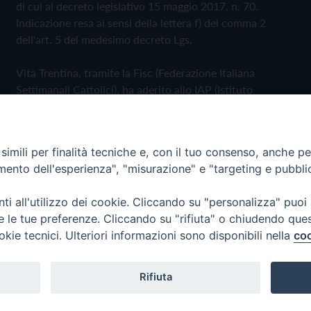
di cui al decreto legislativo 15 maggio 2017, n. 70.
Indicazione resa ai sensi della lettera f) del comma 2
dell'art. 5 del medesimo decreto Lgs.
Vita Trentina, tramite la Fisc (Federazione Italiana
Settimanali Cattolici), ha aderito allo IAP (Istituto
dell'Autodisciplina Pubblicitaria) accettando il Codice di
Autodisciplina della Comunicazione Commerciale
imili per finalità tecniche e, con il tuo consenso, anche per 
Privacy Policy
Cookie Policy
amento dell'esperienza", "misurazione" e "targeting e pubbli
i all'utilizzo dei cookie. Cliccando su "personalizza" puoi
 Trentina Editrice
re le tue preferenze. Cliccando su "rifiuta" o chiudendo que
okie tecnici. Ulteriori informazioni sono disponibili nella
coo
Rifiuta