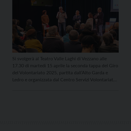
Si svolgerà al Teatro Valle Laghi di Vezzano alle
17.30 di martedì 15 aprile la seconda tappa del Giro
del Volontariato 2025, partita dall’Alto Garda e
Ledro e organizzata dal Centro Servizi Volontariato
del Trentino (CSV) per incontrare le realtà
associative del territorio. Un’occasione per
conoscersi meglio ma anche un’opportunità per fare
il punto sulla […]