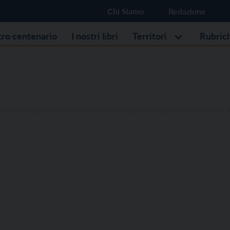
Chi Siamo
Redazione
stro centenario
I nostri libri
Territori
Rubric