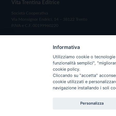
Vita Trentina Editrice
Società Cooperativa
Via Monsignor Endrici, 14 – 38122 Trento
P.IVA e C.F. 00199960220
Informativa
Utilizziamo cookie o tecnologie s
funzionalità semplici", "miglior
cookie policy.
Cliccando su "accetta" acconsent
Copyright © 2019 - Tutti i diritti riservati - Vita
cookie utilizzati e personalizza
navigazione installando i soli co
Privacy Policy
Personalizza