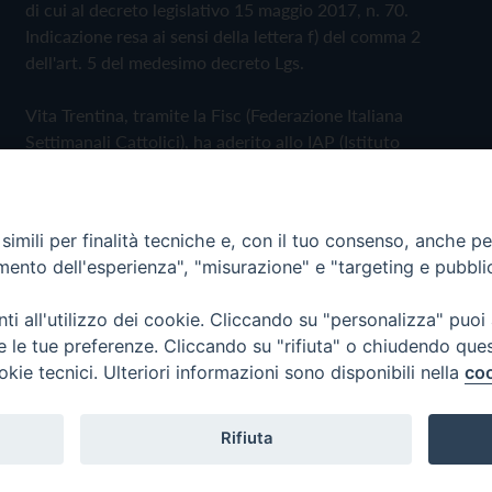
di cui al decreto legislativo 15 maggio 2017, n. 70.
Indicazione resa ai sensi della lettera f) del comma 2
dell'art. 5 del medesimo decreto Lgs.
Vita Trentina, tramite la Fisc (Federazione Italiana
Settimanali Cattolici), ha aderito allo IAP (Istituto
dell'Autodisciplina Pubblicitaria) accettando il Codice di
Autodisciplina della Comunicazione Commerciale
imili per finalità tecniche e, con il tuo consenso, anche per 
Privacy Policy
Cookie Policy
amento dell'esperienza", "misurazione" e "targeting e pubbli
i all'utilizzo dei cookie. Cliccando su "personalizza" puoi
 Trentina Editrice
re le tue preferenze. Cliccando su "rifiuta" o chiudendo que
okie tecnici. Ulteriori informazioni sono disponibili nella
coo
Rifiuta