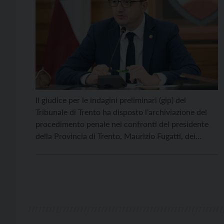
Il giudice per le indagini preliminari (gip) del
Tribunale di Trento ha disposto l’archiviazione del
procedimento penale nei confronti del presidente
della Provincia di Trento, Maurizio Fugatti, dei
dirigenti competenti in materia di grandi carnivori e
del veterinario provinciale sulla vicenda relativa alla
cattura e alla custodia degli orsi M49 e M57
nell’area faunistica del […]