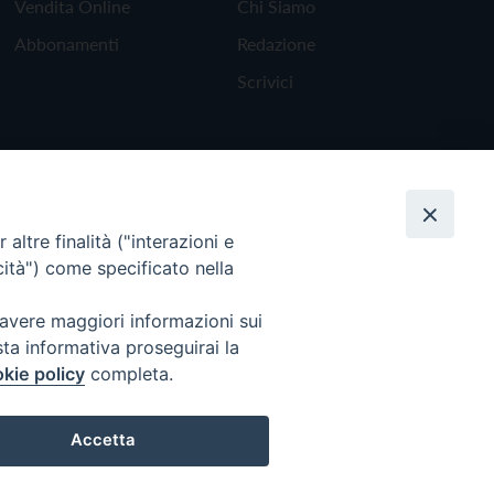
Vendita Online
Chi Siamo
Abbonamenti
Redazione
Scrivici
altre finalità ("interazioni e
cità") come specificato nella
 avere maggiori informazioni sui
sta informativa proseguirai la
kie policy
completa.
Torna all'inizio
Accetta