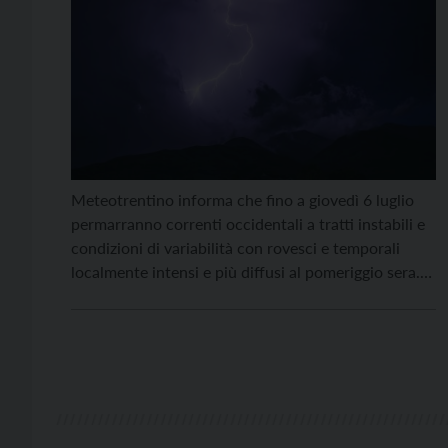
Meteotrentino informa che fino a giovedì 6 luglio
permarranno correnti occidentali a tratti instabili e
condizioni di variabilità con rovesci e temporali
localmente intensi e più diffusi al pomeriggio sera.
Da venerdì 7 luglio un promontorio africano inizierà
ad interessare le Alpi favorendo condizioni
prevalenti di bel tempo con bassa probabilità di
precipitazioni e temperature […]