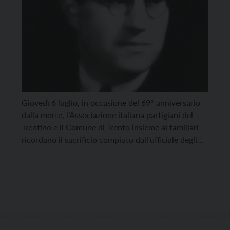
Giovedì 6 luglio, in occasione del 69° anniversario
dalla morte, l’Associazione italiana partigiani del
Trentino e il Comune di Trento insieme ai familiari
ricordano il sacrificio compiuto dall’ufficiale degli
alpini Giannantonio Manci, martire della Resistenza
trentina e medaglia d’oro della Resistenza. L’evento
si svolgerà in due momenti. La mattina, alle 11.30,
verrà deposta la corona […]