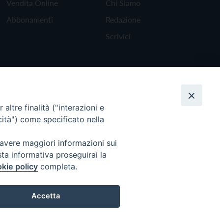
Vendita Online
Chi Siamo
Abbonamenti
Redazione
Scrivici
altre finalità ("interazioni e
cità") come specificato nella
 avere maggiori informazioni sui
sta informativa proseguirai la
kie policy
completa.
Torna all'inizio
Accetta