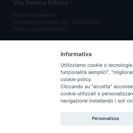
Vita Trentina Editrice
Società Cooperativa
Via Monsignor Endrici, 14 – 38122 Trento
P.IVA e C.F. 00199960220
Informativa
Utilizziamo cookie o tecnologie s
funzionalità semplici", "miglior
cookie policy.
Cliccando su "accetta" acconsent
Copyright © 2019 - Tutti i diritti riservati - Vita
cookie utilizzati e personalizza
navigazione installando i soli co
Privacy Policy
Personalizza