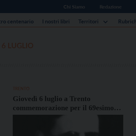
Chi Siamo
Redazione
stro centenario
I nostri libri
Territori
Rubric
 6 LUGLIO
TRENTO
Giovedì 6 luglio a Trento
commemorazione per il 69esimo
anniversario dalla morte di Manci