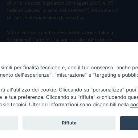
di cui al decreto legislativo 15 maggio 2017, n. 70.
Indicazione resa ai sensi della lettera f) del comma 2
dell'art. 5 del medesimo decreto Lgs.
Vita Trentina, tramite la Fisc (Federazione Italiana
Settimanali Cattolici), ha aderito allo IAP (Istituto
dell'Autodisciplina Pubblicitaria) accettando il Codice di
Autodisciplina della Comunicazione Commerciale
imili per finalità tecniche e, con il tuo consenso, anche per 
Privacy Policy
Cookie Policy
amento dell'esperienza", "misurazione" e "targeting e pubbli
i all'utilizzo dei cookie. Cliccando su "personalizza" puoi
 Trentina Editrice
re le tue preferenze. Cliccando su "rifiuta" o chiudendo que
okie tecnici. Ulteriori informazioni sono disponibili nella
coo
Rifiuta