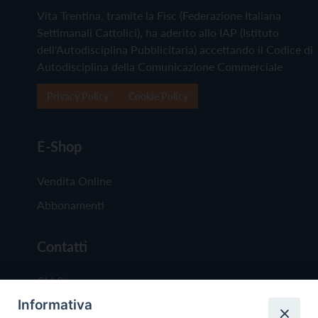
Vita Trentina, tramite la Fisc (Federazione Italiana
Settimanali Cattolici), ha aderito allo IAP (Istituto
dell'Autodisciplina Pubblicitaria) accettando il Codice di
Autodisciplina della Comunicazione Commerciale
Privacy Policy
Cookie Policy
E-Shop
Vendita Online
Abbonamenti
Contatti
Chi Siamo
Informativa
Redazione