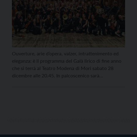
Ouverture, arie d’opera, valzer, intrattenimento ed
eleganza: è il programma del Galà lirico di fine anno
che si terrà al Teatro Modena di Mori sabato 28
dicembre alle 20.45. In palcoscenico sarà
protagonista la freschezza dell’Orchestra Giovanile
Regionale Filarmonia Veneta condotta dal maestro
Giovanni Costantini. Il programma comprende alcuni
dei più classici brani legati al periodo delle […]