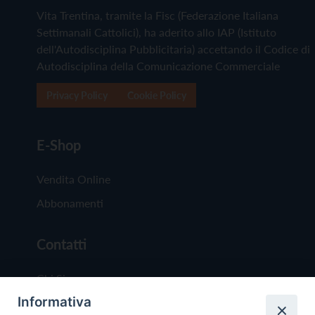
Vita Trentina, tramite la Fisc (Federazione Italiana
Settimanali Cattolici), ha aderito allo IAP (Istituto
dell'Autodisciplina Pubblicitaria) accettando il Codice di
Autodisciplina della Comunicazione Commerciale
Privacy Policy
Cookie Policy
E-Shop
Vendita Online
Abbonamenti
Contatti
Chi Siamo
Informativa
Redazione