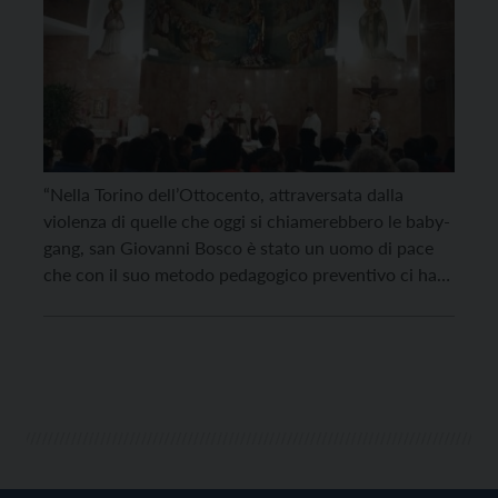
“Nella Torino dell’Ottocento, attraversata dalla
violenza di quelle che oggi si chiamerebbero le baby-
gang, san Giovanni Bosco è stato un uomo di pace
che con il suo metodo pedagogico preventivo ci ha
lasciato un grande modello educativo. Diventate
anche voi uomini e donne di pace!“. Questa è
l’esortazione che l’arcivescovo di Trento, Lauro Tisi,
ha […]