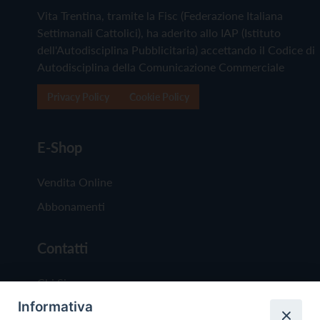
Vita Trentina, tramite la Fisc (Federazione Italiana
Settimanali Cattolici), ha aderito allo IAP (Istituto
dell'Autodisciplina Pubblicitaria) accettando il Codice di
Autodisciplina della Comunicazione Commerciale
Privacy Policy
Cookie Policy
E-Shop
Vendita Online
Abbonamenti
Contatti
Chi Siamo
Informativa
Redazione