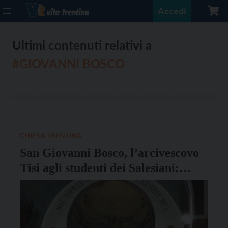
Accedi
Ultimi contenuti relativi a
#GIOVANNI BOSCO
CHIESA TRENTINA
San Giovanni Bosco, l’arcivescovo
Tisi agli studenti dei Salesiani:
“Diventate anche voi uomini e
donne di pace!”