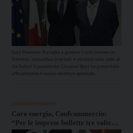
Sarà Massimo Travaglia a guidare Confcommercio
Trentino: stamattina (martedì 4 ottobre) nella sede di
via Solteri il presidente Giovanni Bort ha presentato
ufficialmente il nuovo direttore generale
dell’associazione alla giunta e a tutto il personale.
“Oggi presentiamo una nuova pagina – ha
commentato il presidente Giovanni Bort – della
storia della nostra organizzazione: non voglio […]
ECONOMIA E LAVORO
Caro energia, Confcommercio:
“Per le imprese bollette tre volte
più alte”