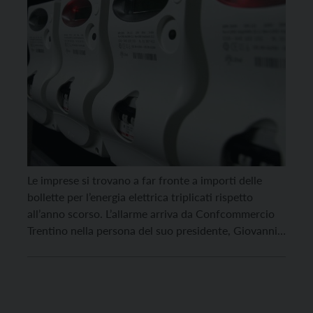
Le imprese si trovano a far fronte a importi delle
bollette per l’energia elettrica triplicati rispetto
all’anno scorso. L’allarme arriva da Confcommercio
Trentino nella persona del suo presidente, Giovanni
Bort. “Il problema è molto vasto – spiega -, è
necessario intervenire al più presto per evitare un
autunno ancora peggiore“. Un aumento che sta
mettendo […]