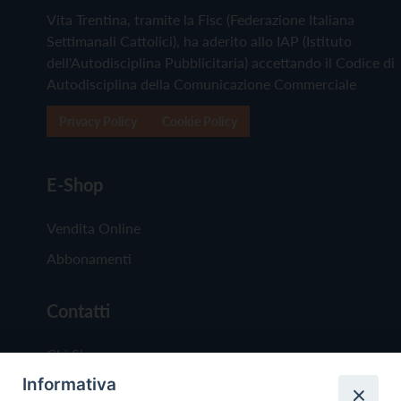
Vita Trentina, tramite la Fisc (Federazione Italiana
Settimanali Cattolici), ha aderito allo IAP (Istituto
dell'Autodisciplina Pubblicitaria) accettando il Codice di
Autodisciplina della Comunicazione Commerciale
Privacy Policy
Cookie Policy
E-Shop
Vendita Online
Abbonamenti
Contatti
Chi Siamo
Informativa
Redazione