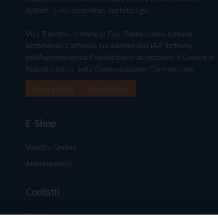
dell'art. 5 del medesimo decreto Lgs.
Vita Trentina, tramite la Fisc (Federazione Italiana
Settimanali Cattolici), ha aderito allo IAP (Istituto
dell'Autodisciplina Pubblicitaria) accettando il Codice di
Autodisciplina della Comunicazione Commerciale
Privacy Policy
Cookie Policy
E-Shop
Vendita Online
Abbonamenti
Contatti
Chi Siamo