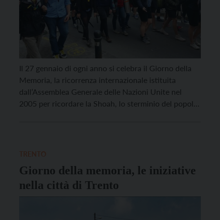
Il 27 gennaio di ogni anno si celebra il Giorno della
Memoria, la ricorrenza internazionale istituita
dall’Assemblea Generale delle Nazioni Unite nel
2005 per ricordare la Shoah, lo sterminio del popolo
ebraico, e tutte le vittime dei campi di
concentramento e di sterminio nazisti. Già nel 2000
l’Italia aveva riconosciuto ufficialmente questa
giornata con la […]
TRENTO
Giorno della memoria, le iniziative
nella città di Trento