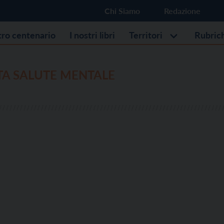
Chi Siamo
Redazione
stro centenario
I nostri libri
Territori
Rubric
TA SALUTE MENTALE