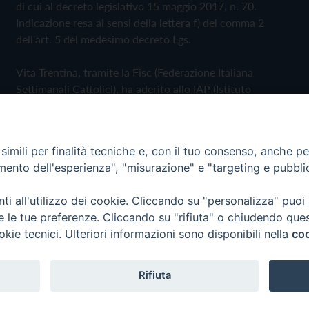
di cui al decreto legislativo 15 maggio 2017, n. 70.
Indicazione resa ai sensi della lettera f) del comma 2
dell'art. 5 del medesimo decreto Lgs.
Vita Trentina, tramite la Fisc (Federazione Italiana
Settimanali Cattolici), ha aderito allo IAP (Istituto
dell'Autodisciplina Pubblicitaria) accettando il Codice di
Autodisciplina della Comunicazione Commerciale
imili per finalità tecniche e, con il tuo consenso, anche per 
Privacy Policy
Cookie Policy
amento dell'esperienza", "misurazione" e "targeting e pubbli
i all'utilizzo dei cookie. Cliccando su "personalizza" puoi
 Trentina Editrice
re le tue preferenze. Cliccando su "rifiuta" o chiudendo que
okie tecnici. Ulteriori informazioni sono disponibili nella
coo
Rifiuta