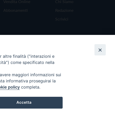
Vendita Online
Chi Siamo
Abbonamenti
Redazione
Scrivici
altre finalità ("interazioni e
cità") come specificato nella
 avere maggiori informazioni sui
sta informativa proseguirai la
kie policy
completa.
Torna all'inizio
Accetta