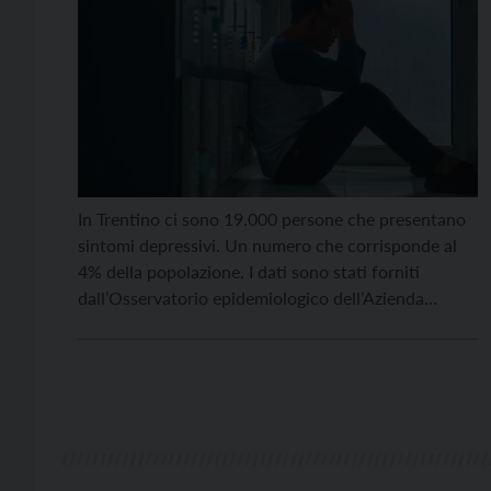
In Trentino ci sono 19.000 persone che presentano
sintomi depressivi. Un numero che corrisponde al
4% della popolazione. I dati sono stati forniti
dall’Osservatorio epidemiologico dell’Azienda
provinciale per i servizi sanitari (Apss), che ha
promosso il sistema di sorveglianza “Passi 2021-
2022”. Sono soprattutto le donne (7% contro 3%
degli uomini) a soffrire di sintomi depressivi, […]