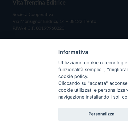
Vita Trentina Editrice
Società Cooperativa
Via Monsignor Endrici, 14 – 38122 Trento
P.IVA e C.F. 00199960220
Informativa
Utilizziamo cookie o tecnologie s
funzionalità semplici", "miglior
cookie policy.
Cliccando su "accetta" acconsent
Copyright © 2019 - Tutti i diritti riservati - Vita
cookie utilizzati e personalizza
navigazione installando i soli co
Privacy Policy
Personalizza