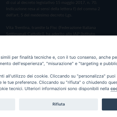
di cui al decreto legislativo 15 maggio 2017, n. 70.
Indicazione resa ai sensi della lettera f) del comma 2
dell'art. 5 del medesimo decreto Lgs.
Vita Trentina, tramite la Fisc (Federazione Italiana
Settimanali Cattolici), ha aderito allo IAP (Istituto
dell'Autodisciplina Pubblicitaria) accettando il Codice di
Autodisciplina della Comunicazione Commerciale
imili per finalità tecniche e, con il tuo consenso, anche per 
Privacy Policy
Cookie Policy
amento dell'esperienza", "misurazione" e "targeting e pubbli
i all'utilizzo dei cookie. Cliccando su "personalizza" puoi
 Trentina Editrice
re le tue preferenze. Cliccando su "rifiuta" o chiudendo que
okie tecnici. Ulteriori informazioni sono disponibili nella
coo
Rifiuta