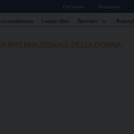
Chi Siamo
Redazione
stro centenario
I nostri libri
Territori
Rubric
TA INTERNAZIONALE DELLA DONNA