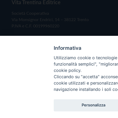
Vita Trentina Editrice
Società Cooperativa
Via Monsignor Endrici, 14 – 38122 Trento
P.IVA e C.F. 00199960220
Informativa
Utilizziamo cookie o tecnologie s
funzionalità semplici", "miglior
cookie policy.
Cliccando su "accetta" acconsent
Copyright © 2019 - Tutti i diritti riservati - Vita
cookie utilizzati e personalizza
navigazione installando i soli co
Privacy Policy
Personalizza