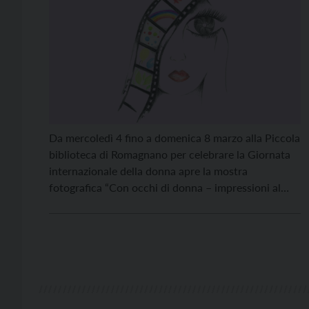
Da mercoledì 4 fino a domenica 8 marzo alla Piccola
biblioteca di Romagnano per celebrare la Giornata
internazionale della donna apre la mostra
fotografica “Con occhi di donna – impressioni al
femminile”, visitabile a ingresso libero dalle 10 alle
12 e, nel pomeriggio, dalle 16 alle 18. L’iniziativa,
organizzata dall’associazione “Le Fontane” di
Romagnano nell’ambito […]