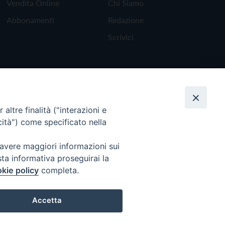
Vendita Online
Chi Siamo
Abbonamenti
Redazione
Scrivici
altre finalità ("interazioni e
cità") come specificato nella
 avere maggiori informazioni sui
sta informativa proseguirai la
kie policy
completa.
Torna all'inizio
Accetta