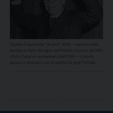
Questo Capodanno “di pace” 2026 – segnato dalle
bombe su Kyiv, dai rigori del freddo a Gaza e dal blitz
USA a Caracas condannato dall’ONU – ci porta
ancora a misurarci con lo spettro di quel “crinale
apocalittico” sul quale Giorgio La Pira già nel 1965
vedeva sospesa l’umanità: intendeva quella sottile
demarcazione fra la […]