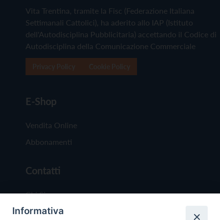
Vita Trentina, tramite la Fisc (Federazione Italiana
Settimanali Cattolici), ha aderito allo IAP (Istituto
dell'Autodisciplina Pubblicitaria) accettando il Codice di
Autodisciplina della Comunicazione Commerciale
Privacy Policy
Cookie Policy
E-Shop
Vendita Online
Abbonamenti
Contatti
Chi Siamo
Informativa
Redazione