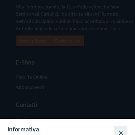
Vita Trentina, tramite la Fisc (Federazione Italiana
Settimanali Cattolici), ha aderito allo IAP (Istituto
dell'Autodisciplina Pubblicitaria) accettando il Codice di
Autodisciplina della Comunicazione Commerciale
Privacy Policy
Cookie Policy
E-Shop
Vendita Online
Abbonamenti
Contatti
Chi Siamo
Informativa
Redazione