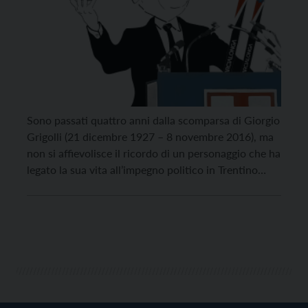
Sono passati quattro anni dalla scomparsa di Giorgio
Grigolli (21 dicembre 1927 – 8 novembre 2016), ma
non si affievolisce il ricordo di un personaggio che ha
legato la sua vita all’impegno politico in Trentino
come in Italia. Nel 1958 assunse il ruolo di segretario
provinciale della Democrazia Cristiana, che ricoprì
fino al 1973, anno […]