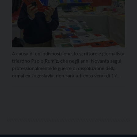
A causa di un’indisposizione, lo scrittore e giornalista
triestino Paolo Rumiz, che negli anni Novanta seguì
professionalmente le guerre di dissoluzione della
ormai ex Jugoslavia, non sarà a Trento venerdì 17
dicembre per presentare il suo ultimo libro “Canto
per Europa”. Di conseguenza, non sarà proiettato
neanche il film “Quo Vadis, Aida?” della bosniaca
Jasmila […]