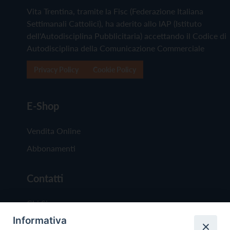
Vita Trentina, tramite la Fisc (Federazione Italiana
Settimanali Cattolici), ha aderito allo IAP (Istituto
dell'Autodisciplina Pubblicitaria) accettando il Codice di
Autodisciplina della Comunicazione Commerciale
Privacy Policy
Cookie Policy
E-Shop
Vendita Online
Abbonamenti
Contatti
Chi Siamo
Informativa
Redazione