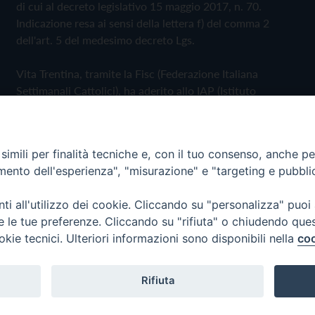
di cui al decreto legislativo 15 maggio 2017, n. 70.
Indicazione resa ai sensi della lettera f) del comma 2
dell'art. 5 del medesimo decreto Lgs.
Vita Trentina, tramite la Fisc (Federazione Italiana
Settimanali Cattolici), ha aderito allo IAP (Istituto
dell'Autodisciplina Pubblicitaria) accettando il Codice di
Autodisciplina della Comunicazione Commerciale
imili per finalità tecniche e, con il tuo consenso, anche per 
Privacy Policy
Cookie Policy
amento dell'esperienza", "misurazione" e "targeting e pubbli
i all'utilizzo dei cookie. Cliccando su "personalizza" puoi
 Trentina Editrice
re le tue preferenze. Cliccando su "rifiuta" o chiudendo que
okie tecnici. Ulteriori informazioni sono disponibili nella
coo
Rifiuta