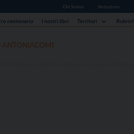
Chi Siamo
Redazione
stro centenario
I nostri libri
Territori
Rubric
O ANTONIACOMI