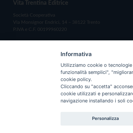
Vita Trentina Editrice
Società Cooperativa
Via Monsignor Endrici, 14 – 38122 Trento
P.IVA e C.F. 00199960220
Informativa
Utilizziamo cookie o tecnologie s
funzionalità semplici", "miglior
cookie policy.
Cliccando su "accetta" acconsent
Copyright © 2019 - Tutti i diritti riservati - Vita
cookie utilizzati e personalizza
navigazione installando i soli co
Privacy Policy
Personalizza