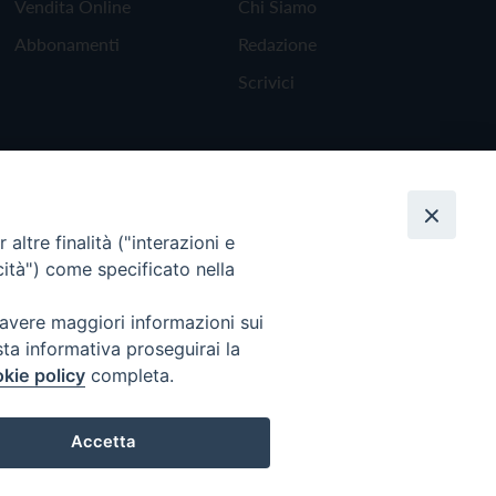
Vendita Online
Chi Siamo
Abbonamenti
Redazione
Scrivici
altre finalità ("interazioni e
cità") come specificato nella
 avere maggiori informazioni sui
sta informativa proseguirai la
kie policy
completa.
Torna all'inizio
Accetta