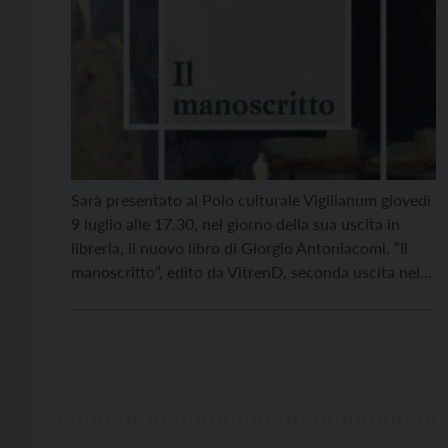
Sarà presentato al Polo culturale Vigilianum giovedì
9 luglio alle 17.30, nel giorno della sua uscita in
libreria, il nuovo libro di Giorgio Antoniacomi, “Il
manoscritto”, edito da VitrenD, seconda uscita nella
collana La Lucerna. Un romanzo breve che unisce il
senso del viaggio ad un percorso in cui il
protagonista si ritrova davanti a […]