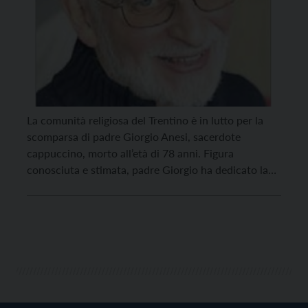
La comunità religiosa del Trentino è in lutto per la
scomparsa di padre Giorgio Anesi, sacerdote
cappuccino, morto all’età di 78 anni. Figura
conosciuta e stimata, padre Giorgio ha dedicato la
propria vita al servizio pastorale e all’insegnamento –
era docente di patristica – soprattutto nella
formazione del clero. I familiari e i confratelli lo […]