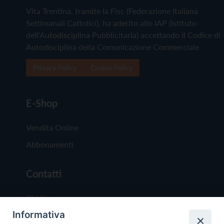
Vita Trentina, tramite la Fisc (Federazione Italiana
Settimanali Cattolici), ha aderito allo IAP (Istituto
dell'Autodisciplina Pubblicitaria) accettando il Codice di
Autodisciplina della Comunicazione Commerciale
Privacy Policy
Cookie Policy
E-Shop
Vendita Online
Abbonamenti
Contatti
Chi Siamo
Informativa
Redazione