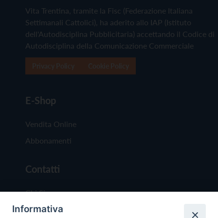
Vita Trentina, tramite la Fisc (Federazione Italiana
Settimanali Cattolici), ha aderito allo IAP (Istituto
dell'Autodisciplina Pubblicitaria) accettando il Codice di
Autodisciplina della Comunicazione Commerciale
Privacy Policy
Cookie Policy
E-Shop
Vendita Online
Abbonamenti
Contatti
Chi Siamo
Informativa
Redazione