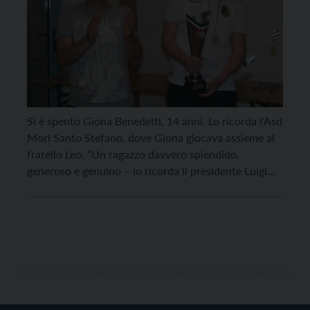
Si è spento Giona Benedetti, 14 anni. Lo ricorda l’Asd
Mori Santo Stefano, dove Giona giocava assieme al
fratello Leo. “Un ragazzo davvero splendido,
generoso e genuino – lo ricorda il presidente Luigi
Bertolini, assieme a tutti i volontari, gli allenatori, i
dirigenti, i tesserati e i giocatori dell’Asd Mori Santo
Stefano -, che solo un […]