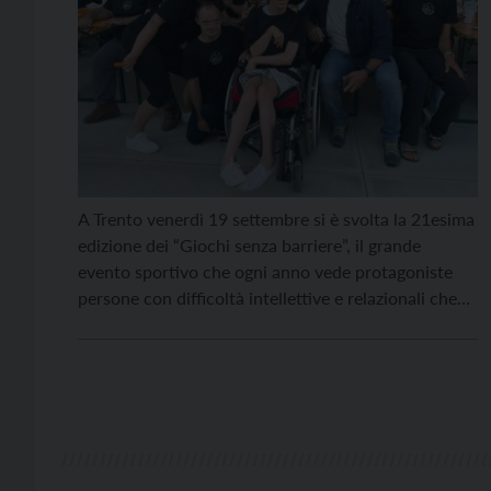
A Trento venerdì 19 settembre si è svolta la 21esima
edizione dei “Giochi senza barriere”, il grande
evento sportivo che ogni anno vede protagoniste
persone con difficoltà intellettive e relazionali che
frequentano le strutture di Anffas Trentino,
Cooperativa Laboratorio Sociale, Centro Servizi
APSP Levico Curae e Cooperativa Grazie alla Vita.
La manifestazione, guidata dal motto […]