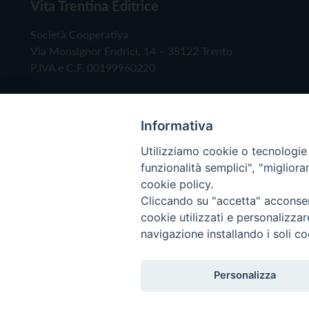
Vita Trentina Editrice
Società Cooperativa
Via Monsignor Endrici, 14 – 38122 Trento
P.IVA e C.F. 00199960220
Informativa
Utilizziamo cookie o tecnologie s
funzionalità semplici", "miglior
cookie policy.
Cliccando su "accetta" acconsent
Copyright © 2019 - Tutti i diritti riservati - Vita
cookie utilizzati e personalizza
navigazione installando i soli co
Privacy Policy
Personalizza