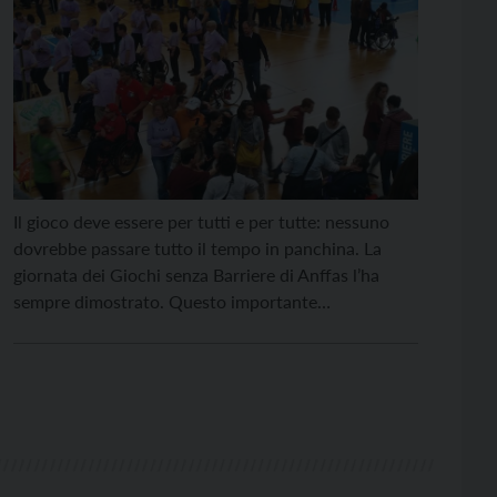
Il gioco deve essere per tutti e per tutte: nessuno
dovrebbe passare tutto il tempo in panchina. La
giornata dei Giochi senza Barriere di Anffas l’ha
sempre dimostrato. Questo importante
appuntamento di festa torna venerdì 23 settembre
al Campo Coni di Trento dopo la pausa forzata
dovuta alla pandemia. E il titolo per quest’anno è,
[…]