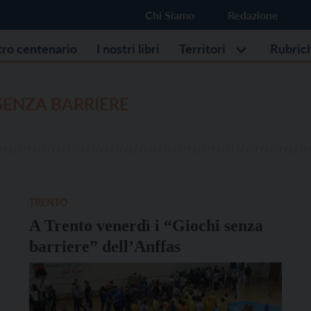
Chi Siamo
Redazione
stro centenario
I nostri libri
Territori
Rubric
SENZA BARRIERE
TRENTO
A Trento venerdì i “Giochi senza
barriere” dell’Anffas