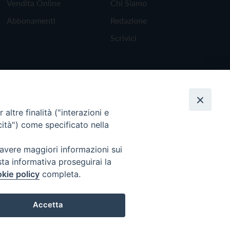
Vendita Online
Chi Siamo
Abbonamenti
Redazione
Scrivici
altre finalità ("interazioni e
cità") come specificato nella
 avere maggiori informazioni sui
sta informativa proseguirai la
kie policy
completa.
Torna all'inizio
Accetta