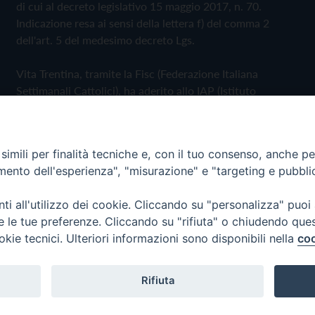
di cui al decreto legislativo 15 maggio 2017, n. 70.
Indicazione resa ai sensi della lettera f) del comma 2
dell'art. 5 del medesimo decreto Lgs.
Vita Trentina, tramite la Fisc (Federazione Italiana
Settimanali Cattolici), ha aderito allo IAP (Istituto
dell'Autodisciplina Pubblicitaria) accettando il Codice di
Autodisciplina della Comunicazione Commerciale
imili per finalità tecniche e, con il tuo consenso, anche per 
Privacy Policy
Cookie Policy
amento dell'esperienza", "misurazione" e "targeting e pubbli
i all'utilizzo dei cookie. Cliccando su "personalizza" puoi
 Trentina Editrice
re le tue preferenze. Cliccando su "rifiuta" o chiudendo que
okie tecnici. Ulteriori informazioni sono disponibili nella
coo
Rifiuta