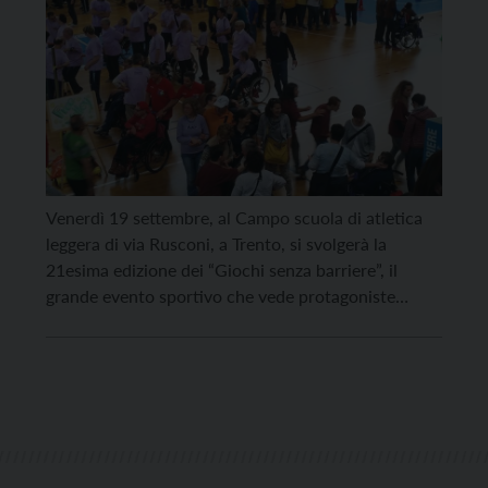
Venerdì 19 settembre, al Campo scuola di atletica
leggera di via Rusconi, a Trento, si svolgerà la
21esima edizione dei “Giochi senza barriere”, il
grande evento sportivo che vede protagoniste
persone con difficoltà intellettive e relazionali che
frequentano le strutture di Anffas Trentino,
Cooperativa Laboratorio Sociale, Centro Servizi
APSP Levico Curae e Cooperativa Grazie alla […]