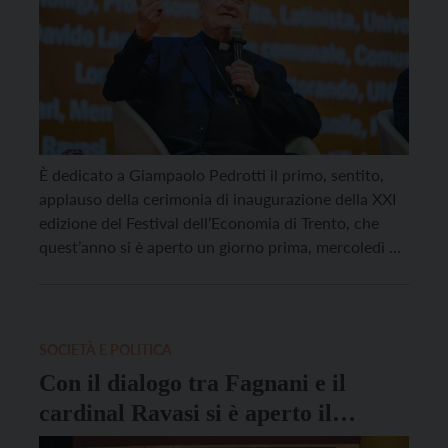
È dedicato a Giampaolo Pedrotti il primo, sentito,
applauso della cerimonia di inaugurazione della XXI
edizione del Festival dell’Economia di Trento, che
quest’anno si è aperto un giorno prima, mercoledì 20
maggio. Il capo dell’ufficio stampa della Provincia di
Trento, scomparso da pochi giorni, da sempre era
una delle figure di riferimento della kermesse
arancione, […]
SOCIETÀ E POLITICA
Con il dialogo tra Fagnani e il
cardinal Ravasi si è aperto il
Festival dell’Economia