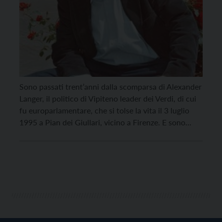
Sono passati trent’anni dalla scomparsa di Alexander
Langer, il politico di Vipiteno leader dei Verdi, di cui
fu europarlamentare, che si tolse la vita il 3 luglio
1995 a Pian dei Giullari, vicino a Firenze. E sono
state numerose le iniziative che lo hanno ricordato,
anche fuori regione. Cattolico “radicale”,
ambientalista, sostenitore della conversione
ecologica, […]