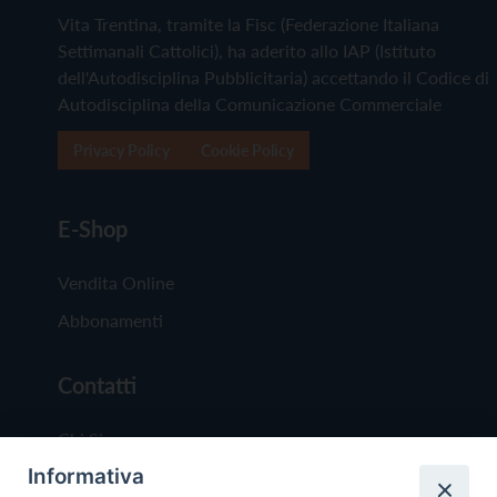
Vita Trentina, tramite la Fisc (Federazione Italiana
Settimanali Cattolici), ha aderito allo IAP (Istituto
dell'Autodisciplina Pubblicitaria) accettando il Codice di
Autodisciplina della Comunicazione Commerciale
Privacy Policy
Cookie Policy
E-Shop
Vendita Online
Abbonamenti
Contatti
Chi Siamo
Informativa
Redazione