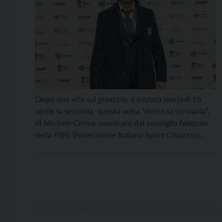
Dopo una vita sul ghiaccio, è iniziata martedì 18
aprile la seconda, questa volta “dietro la scrivania”,
di Michele Ciresa, nominato dal consiglio federale
della FISG (Federazione Italiana Sport Ghiaccio)
nuovo presidente del comitato trentino in seguito al
posto lasciato vacante dal dimissionario presidente
uscente Paolo Deville. Ex nazionale di hockey
Ciresa, nato a Cavalese […]