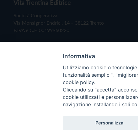
Vita Trentina Editrice
Società Cooperativa
Via Monsignor Endrici, 14 – 38122 Trento
P.IVA e C.F. 00199960220
Informativa
Utilizziamo cookie o tecnologie s
funzionalità semplici", "miglior
cookie policy.
Cliccando su "accetta" acconsent
Copyright © 2019 - Tutti i diritti riservati - Vita
cookie utilizzati e personalizza
navigazione installando i soli co
Privacy Policy
Personalizza