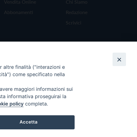
Vendita Online
Chi Siamo
Abbonamenti
Redazione
Scrivici
altre finalità ("interazioni e
cità") come specificato nella
 avere maggiori informazioni sui
sta informativa proseguirai la
kie policy
completa.
Torna all'inizio
Accetta