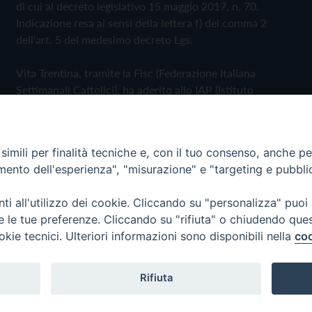
di cui al decreto legislativo 15 maggio 2017, n. 70.
Indicazione resa ai sensi della lettera f) del comma 2
dell'art. 5 del medesimo decreto Lgs.
Vita Trentina, tramite la Fisc (Federazione Italiana
Settimanali Cattolici), ha aderito allo IAP (Istituto
dell'Autodisciplina Pubblicitaria) accettando il Codice di
Autodisciplina della Comunicazione Commerciale
imili per finalità tecniche e, con il tuo consenso, anche per 
Privacy Policy
Cookie Policy
amento dell'esperienza", "misurazione" e "targeting e pubbli
i all'utilizzo dei cookie. Cliccando su "personalizza" puoi
 Trentina Editrice
re le tue preferenze. Cliccando su "rifiuta" o chiudendo que
okie tecnici. Ulteriori informazioni sono disponibili nella
coo
Rifiuta