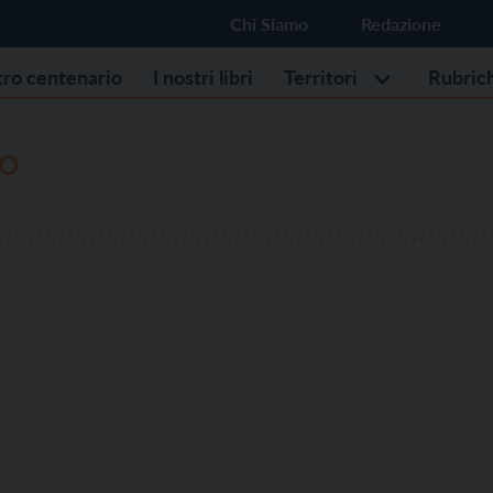
Chi Siamo
Redazione
stro centenario
I nostri libri
Territori
Rubric
IO