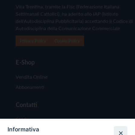
Vita Trentina, tramite la Fisc (Federazione Italiana
Settimanali Cattolici), ha aderito allo IAP (Istituto
dell'Autodisciplina Pubblicitaria) accettando il Codice di
Autodisciplina della Comunicazione Commerciale
Privacy Policy
Cookie Policy
E-Shop
Vendita Online
Abbonamenti
Contatti
Chi Siamo
Informativa
Redazione