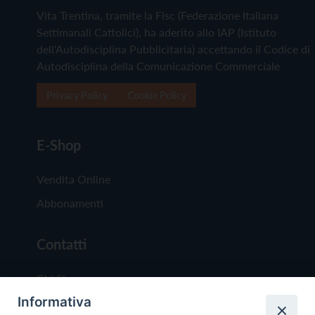
Vita Trentina, tramite la Fisc (Federazione Italiana
Settimanali Cattolici), ha aderito allo IAP (Istituto
dell'Autodisciplina Pubblicitaria) accettando il Codice di
Autodisciplina della Comunicazione Commerciale
Privacy Policy
Cookie Policy
E-Shop
Vendita Online
Abbonamenti
Contatti
Chi Siamo
Informativa
Redazione