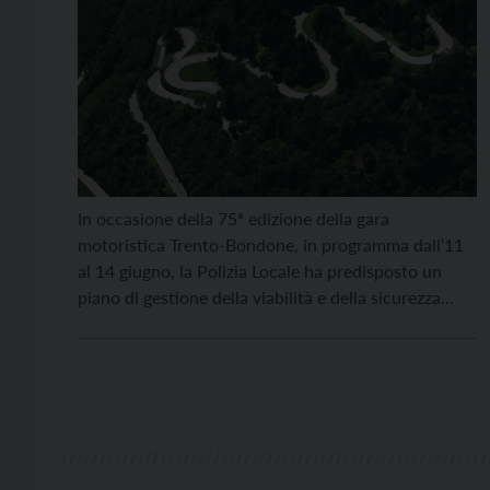
In occasione della 75ª edizione della gara
motoristica Trento-Bondone, in programma dall’11
al 14 giugno, la Polizia Locale ha predisposto un
piano di gestione della viabilità e della sicurezza
urbana. La manifestazione, che si conferma come
uno degli appuntamenti motoristici più prestigiosi e
attesi del panorama nazionale ed europeo,
richiederà l’adozione di alcune limitazioni alla […]