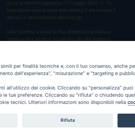
di cui al decreto legislativo 15 maggio 2017, n. 70.
Indicazione resa ai sensi della lettera f) del comma 2
dell'art. 5 del medesimo decreto Lgs.
Vita Trentina, tramite la Fisc (Federazione Italiana
Settimanali Cattolici), ha aderito allo IAP (Istituto
dell'Autodisciplina Pubblicitaria) accettando il Codice di
Autodisciplina della Comunicazione Commerciale
imili per finalità tecniche e, con il tuo consenso, anche per 
Privacy Policy
Cookie Policy
amento dell'esperienza", "misurazione" e "targeting e pubbli
i all'utilizzo dei cookie. Cliccando su "personalizza" puoi
 Trentina Editrice
re le tue preferenze. Cliccando su "rifiuta" o chiudendo que
okie tecnici. Ulteriori informazioni sono disponibili nella
coo
Rifiuta