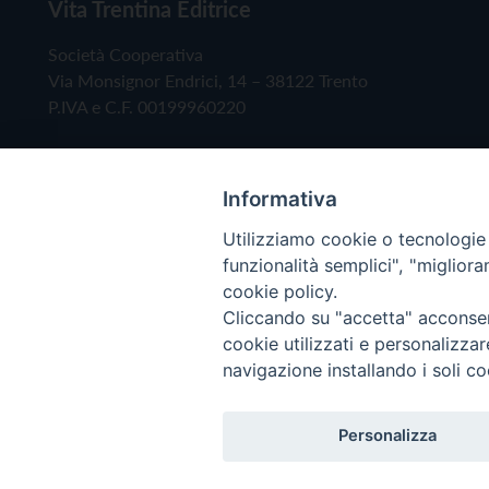
Vita Trentina Editrice
Società Cooperativa
Via Monsignor Endrici, 14 – 38122 Trento
P.IVA e C.F. 00199960220
Informativa
Utilizziamo cookie o tecnologie s
funzionalità semplici", "miglior
cookie policy.
Cliccando su "accetta" acconsent
Copyright © 2019 - Tutti i diritti riservati - Vita
cookie utilizzati e personalizza
navigazione installando i soli co
Privacy Policy
Personalizza