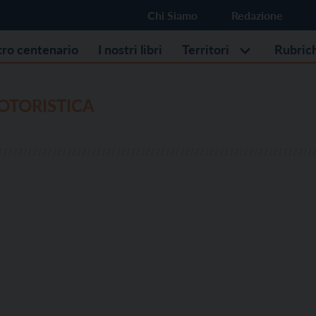
Chi Siamo
Redazione
stro centenario
I nostri libri
Territori
Rubric
OTORISTICA