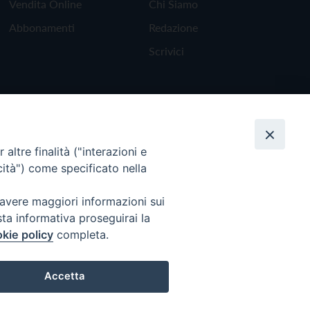
Vendita Online
Chi Siamo
Abbonamenti
Redazione
Scrivici
altre finalità ("interazioni e
cità") come specificato nella
 avere maggiori informazioni sui
sta informativa proseguirai la
kie policy
completa.
Torna all'inizio
Accetta