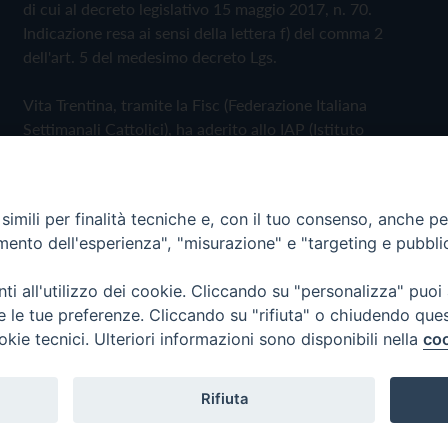
di cui al decreto legislativo 15 maggio 2017, n. 70.
Indicazione resa ai sensi della lettera f) del comma 2
dell'art. 5 del medesimo decreto Lgs.
Vita Trentina, tramite la Fisc (Federazione Italiana
Settimanali Cattolici), ha aderito allo IAP (Istituto
dell'Autodisciplina Pubblicitaria) accettando il Codice di
Autodisciplina della Comunicazione Commerciale
imili per finalità tecniche e, con il tuo consenso, anche per 
Privacy Policy
Cookie Policy
amento dell'esperienza", "misurazione" e "targeting e pubbli
i all'utilizzo dei cookie. Cliccando su "personalizza" puoi
 Trentina Editrice
re le tue preferenze. Cliccando su "rifiuta" o chiudendo que
okie tecnici. Ulteriori informazioni sono disponibili nella
coo
Rifiuta