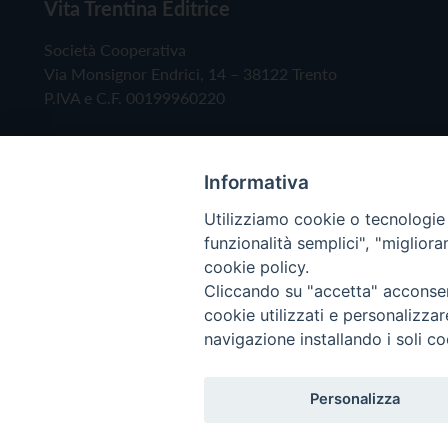
Vita Trentina Editrice
Società Cooperativa
Via Monsignor Endrici, 14 – 38122 Trento
P.IVA e C.F. 00199960220
Informativa
Utilizziamo cookie o tecnologie s
funzionalità semplici", "miglior
cookie policy.
Cliccando su "accetta" acconsent
Copyright © 2019 - Tutti i diritti riservati - Vita
cookie utilizzati e personalizza
navigazione installando i soli co
Privacy Policy
Personalizza