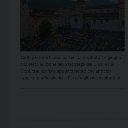
1200 persone hanno partecipato sabato 14 giugno
alla sesta edizione della Ganzega dei Ciusi e dei
Gobj, tradizionale appuntamento che anticipa
l’apertura ufficiale delle Feste Vigiliane, ospitato in
piazza Duomo, a Trento. “La Ganzega ha lo
straordinario potere di unire la piazza alla tavola,
due elementi altamente simbolici”, ha affermato il
sindaco di Trento Franco […]