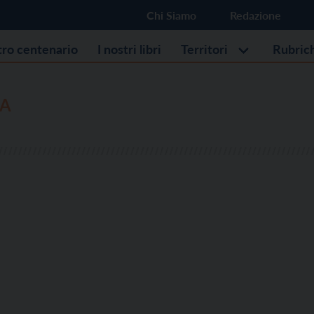
Chi Siamo
Redazione
stro centenario
I nostri libri
Territori
Rubric
A