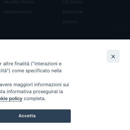
Vendita Online
Chi Siamo
Abbonamenti
Redazione
Scrivici
altre finalità ("interazioni e
cità") come specificato nella
 avere maggiori informazioni sui
sta informativa proseguirai la
kie policy
completa.
Torna all'inizio
Accetta