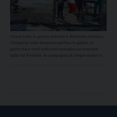
Ormai tutto in questo periodo è diventato olimpico.
Olimpiche sono diventate perfino le galline, in
particolare venti bellissimi esemplari provenienti
dalla Val Pusteria. In compagnia di cinque anatre e di
un allegro galletto, le galline, loro malgrado, si sono
ritrovate in “zona viola”, a pochi metri dal passaggio
degli atleti del fondo, in uno dei […]