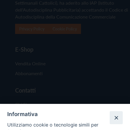
Settimanali Cattolici), ha aderito allo IAP (Istituto
dell'Autodisciplina Pubblicitaria) accettando il Codice di
Autodisciplina della Comunicazione Commerciale
Privacy Policy
Cookie Policy
E-Shop
Vendita Online
Abbonamenti
Contatti
Chi Siamo
Informativa
Redazione
Scrivici
Utilizziamo cookie o tecnologie simili per