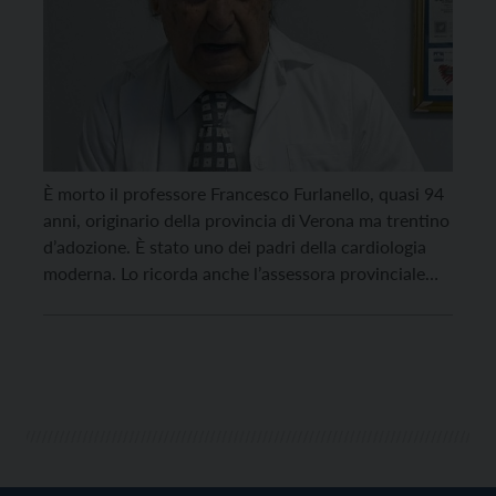
È morto il professore Francesco Furlanello, quasi 94
anni, originario della provincia di Verona ma trentino
d’adozione. È stato uno dei padri della cardiologia
moderna. Lo ricorda anche l’assessora provinciale
alla salute, Stefania Segnana. “Abbiamo appreso con
dispiacere della scomparsa del professor Francesco
Furlanello, luminare nell’ambito della cardiologia e in
particolare dell’aritmologia. Furlanello è stato […]