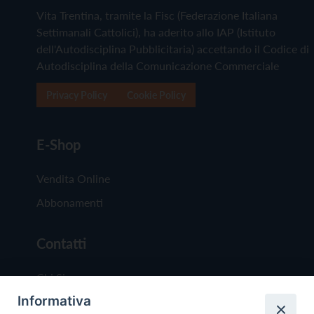
Vita Trentina, tramite la Fisc (Federazione Italiana
Settimanali Cattolici), ha aderito allo IAP (Istituto
dell'Autodisciplina Pubblicitaria) accettando il Codice di
Autodisciplina della Comunicazione Commerciale
Privacy Policy
Cookie Policy
E-Shop
Vendita Online
Abbonamenti
Contatti
Chi Siamo
Informativa
Redazione