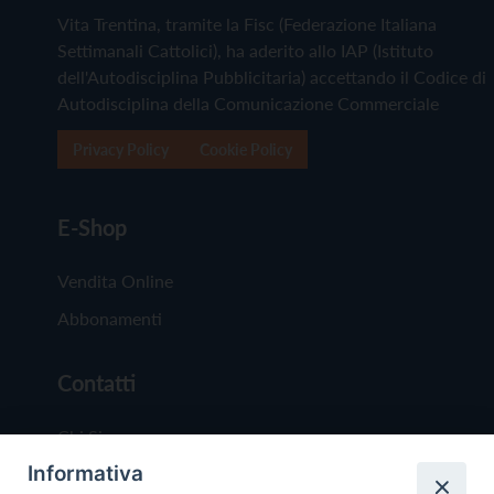
Vita Trentina, tramite la Fisc (Federazione Italiana
Settimanali Cattolici), ha aderito allo IAP (Istituto
dell'Autodisciplina Pubblicitaria) accettando il Codice di
Autodisciplina della Comunicazione Commerciale
Privacy Policy
Cookie Policy
E-Shop
Vendita Online
Abbonamenti
Contatti
Chi Siamo
Informativa
Redazione