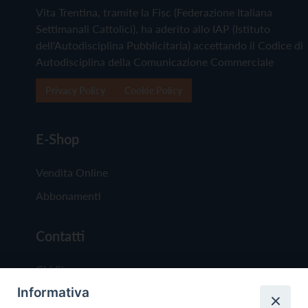
Vita Trentina, tramite la Fisc (Federazione Italiana
Settimanali Cattolici), ha aderito allo IAP (Istituto
dell'Autodisciplina Pubblicitaria) accettando il Codice di
Autodisciplina della Comunicazione Commerciale
Privacy Policy
Cookie Policy
E-Shop
Vendita Online
Abbonamenti
Contatti
Chi Siamo
Informativa
Redazione