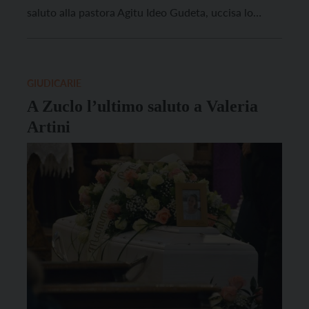
saluto alla pastora Agitu Ideo Gudeta, uccisa lo
scorso 29 dicembre in val dei Mocheni. Erano
presenti i suoi connazionali che vivono in Trentino
(promotori di una raccolta di fondi arrivata a 100
mila […]
GIUDICARIE
A Zuclo l’ultimo saluto a Valeria
Artini