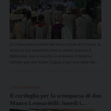
La chiesa parrocchiale del Sacro Cuore di Canazei, la
stessa in cui sessantun anni fa aveva ricevuto il
Battesimo, non è riuscita a contenere il dolore e
l’affetto per don Carlo Crepaz, il parroco della Val
Rendena morto improvvisamente mentre percorreva
in bicicletta la ciclabile della valle. Attorno alla
mamma Cesarina, alla sorella Luciana e […]
CHIESA TRENTINA
Il cordoglio per la scomparsa di don
Mauro Leonardelli: lunedì i
funerali a Trento e a Coredo