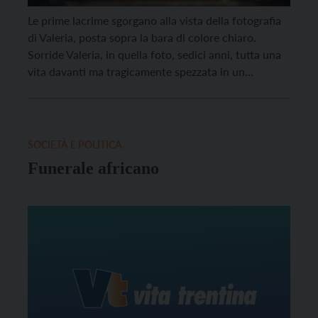
Le prime lacrime sgorgano alla vista della fotografia
di Valeria, posta sopra la bara di colore chiaro.
Sorride Valeria, in quella foto, sedici anni, tutta una
vita davanti ma tragicamente spezzata in un
maledetto sabato di fine novembre, in un incidente
d’auto. La piangono parenti e amici, le compagne del
Brenta Volley, la sua classe […]
SOCIETÀ E POLITICA
Funerale africano