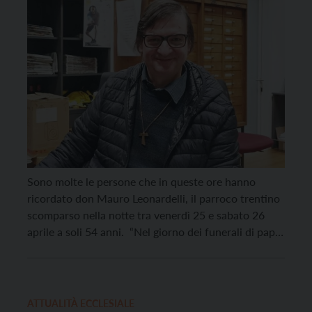
Sono molte le persone che in queste ore hanno
ricordato don Mauro Leonardelli, il parroco trentino
scomparso nella notte tra venerdì 25 e sabato 26
aprile a soli 54 anni. “Nel giorno dei funerali di papa
Francesco ci raggiunge un’altra brutta notizia: ci ha
lasciati don Mauro Leonardelli, responsabile della
Caritas e dell’area sociale della […]
ATTUALITÀ ECCLESIALE