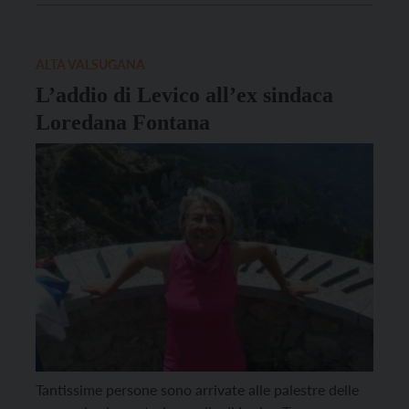
provincia di Bergamo, ed è stato ordinato sacerdote
nel 1969 a Cremona. La sua prima esperienza
pastorale è stata […]
ALTA VALSUGANA
L’addio di Levico all’ex sindaca
Loredana Fontana
Tantissime persone sono arrivate alle palestre delle