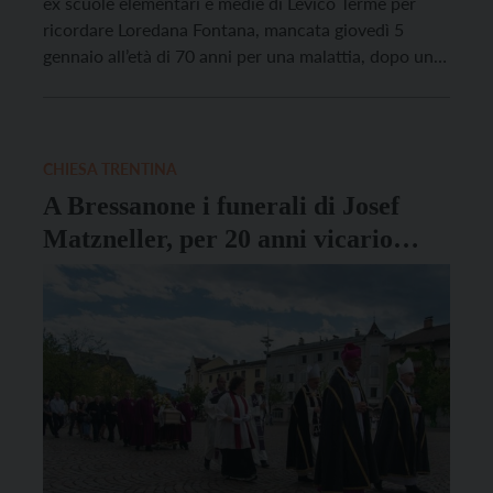
ex scuole elementari e medie di Levico Terme per
ricordare Loredana Fontana, mancata giovedì 5
gennaio all’età di 70 anni per una malattia, dopo una
vita dedicata alla politica e alla scuola. Fontana è
stata sindaca di Levico dal 1995 al 2000 con la lista
“Alternativa per Levico”. […]
CHIESA TRENTINA
A Bressanone i funerali di Josef
Matzneller, per 20 anni vicario
generale della Diocesi di Bolzano-
Bressanone