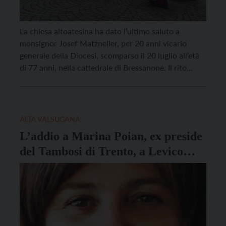
La chiesa altoatesina ha dato l’ultimo saluto a
monsignor Josef Matzneller, per 20 anni vicario
generale della Diocesi, scomparso il 20 luglio all’età
di 77 anni, nella cattedrale di Bressanone. Il rito
funebre è stato presieduto dal vescovo Ivo Muser e
concelebrato dall’arcivescovo di Trento Lauro Tisi.
Erano presenti una 90ina di sacerdoti. “A questo […]
ALTA VALSUGANA
L’addio a Marina Poian, ex preside
del Tambosi di Trento, a Levico
Terme