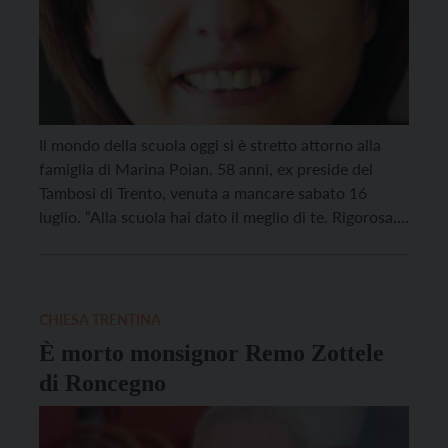
Il mondo della scuola oggi si è stretto attorno alla
famiglia di Marina Poian, 58 anni, ex preside del
Tambosi di Trento, venuta a mancare sabato 16
luglio. “Alla scuola hai dato il meglio di te. Rigorosa,
preparata, conoscevi tutti i tuoi studenti e le tue
studentesse, i tuoi colleghi e le tue colleghe”, ha […]
CHIESA TRENTINA
È morto monsignor Remo Zottele
di Roncegno