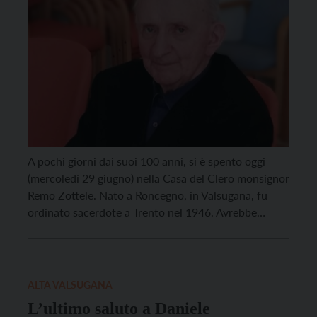
A pochi giorni dai suoi 100 anni, si è spento oggi
(mercoledì 29 giugno) nella Casa del Clero monsignor
Remo Zottele. Nato a Roncegno, in Valsugana, fu
ordinato sacerdote a Trento nel 1946. Avrebbe
compiuto 100 anni il prossimo 2 luglio. Inizialmente
prefetto del Seminario minore (1946-1948), studiò
all’Università Cattolica di Lettere (1948-1951).
Divenne poi […]
ALTA VALSUGANA
L’ultimo saluto a Daniele