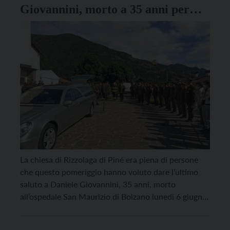
Giovannini, morto a 35 anni per
una leucemia: “Una persona
speciale”
La chiesa di Rizzolaga di Piné era piena di persone
che questo pomeriggio hanno voluto dare l’ultimo
saluto a Daniele Giovannini, 35 anni, morto
all’ospedale San Maurizio di Bolzano lunedì 6 giugno
per una leucemia con la quale conviveva da quasi tre
anni. Daniele era volontario nei vigili del fuoco di