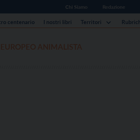
Chi Siamo
Redazione
stro centenario
I nostri libri
Territori
Rubric
 EUROPEO ANIMALISTA