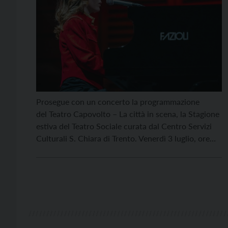
Prosegue con un concerto la programmazione
del Teatro Capovolto – La città in scena, la Stagione
estiva del Teatro Sociale curata dal Centro Servizi
Culturali S. Chiara di Trento. Venerdì 3 luglio, ore
21.15, il palco di Piazza Battisti a Trento avrà il
piacere di ospitare Frida Bollani Magoni con il suo
“Frida Live, il nuovo spettacolo che la vede
protagonista di un viaggio musicale personale,
intenso […]