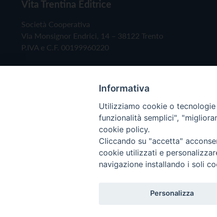
Vita Trentina Editrice
Società Cooperativa
Via Monsignor Endrici, 14 – 38122 Trento
P.IVA e C.F. 00199960220
Informativa
Utilizziamo cookie o tecnologie s
funzionalità semplici", "miglior
cookie policy.
Cliccando su "accetta" acconsent
Copyright © 2019 - Tutti i diritti riservati - Vita
cookie utilizzati e personalizza
navigazione installando i soli co
Privacy Policy
Personalizza