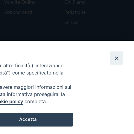
Vendita Online
Chi Siamo
Abbonamenti
Redazione
Scrivici
altre finalità ("interazioni e
cità") come specificato nella
 avere maggiori informazioni sui
sta informativa proseguirai la
kie policy
completa.
Torna all'inizio
Accetta