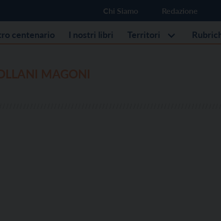
Chi Siamo
Redazione
stro centenario
I nostri libri
Territori
Rubric
OLLANI MAGONI