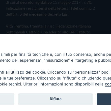
di cui al decreto legislativo 15 maggio 2017, n. 70.
Indicazione resa ai sensi della lettera f) del comma 2
dell'art. 5 del medesimo decreto Lgs.
Vita Trentina, tramite la Fisc (Federazione Italiana
Settimanali Cattolici), ha aderito allo IAP (Istituto
dell'Autodisciplina Pubblicitaria) accettando il Codice di
Autodisciplina della Comunicazione Commerciale
imili per finalità tecniche e, con il tuo consenso, anche per 
Privacy Policy
Cookie Policy
amento dell'esperienza", "misurazione" e "targeting e pubbli
i all'utilizzo dei cookie. Cliccando su "personalizza" puoi
 Trentina Editrice
re le tue preferenze. Cliccando su "rifiuta" o chiudendo que
okie tecnici. Ulteriori informazioni sono disponibili nella
coo
Rifiuta