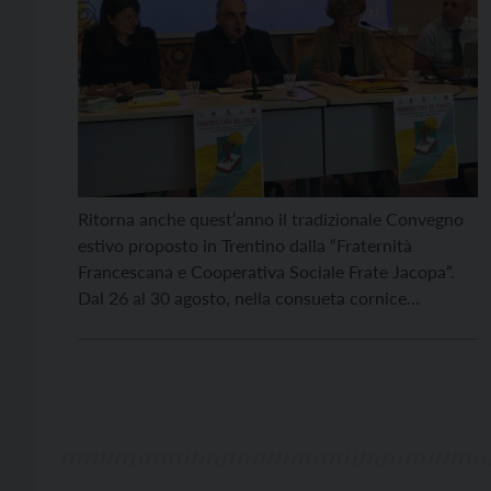
Ritorna anche quest’anno il tradizionale Convegno
estivo proposto in Trentino dalla “Fraternità
Francescana e Cooperativa Sociale Frate Jacopa”.
Dal 26 al 30 agosto, nella consueta cornice
di Predazzo, si andrà “Al cuore della democrazia”,
come recita il titolo del convegno che riprende
quello della recente Settimana Sociale dei cattolici a
Trieste. Si comincia lunedì con il saluto del sindaco
Paolo […]