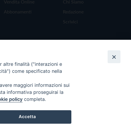
Vendita Online
Chi Siamo
Abbonamenti
Redazione
Scrivici
altre finalità ("interazioni e
cità") come specificato nella
 avere maggiori informazioni sui
sta informativa proseguirai la
kie policy
completa.
Torna all'inizio
Accetta