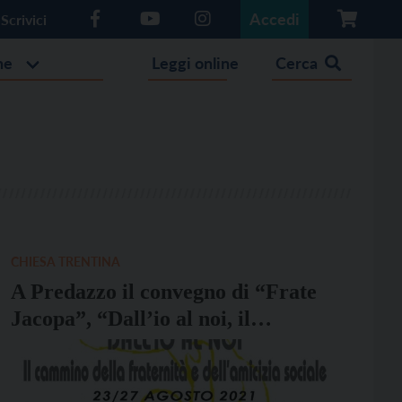
Accedi
Scrivici
he
Leggi online
Cerca
CHIESA TRENTINA
A Predazzo il convegno di “Frate
Jacopa”, “Dall’io al noi, il
cammino della fraternità e
dell’amicizia sociale”