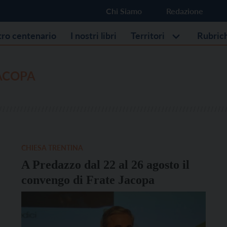
Chi Siamo
Redazione
stro centenario
I nostri libri
Territori
Rubric
ACOPA
CHIESA TRENTINA
A Predazzo dal 22 al 26 agosto il
convengo di Frate Jacopa