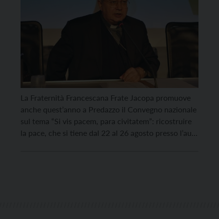
La Fraternità Francescana Frate Jacopa promuove
anche quest’anno a Predazzo il Convegno nazionale
sul tema “Si vis pacem, para civitatem”: ricostruire
la pace, che si tiene dal 22 al 26 agosto presso l’aula
magna del Municipio. Dopo l’introduzione di Argia
Passoni e il saluto del sindaco di Predazzo, lunedì
22 agosto le relazioni principali sono affidate […]