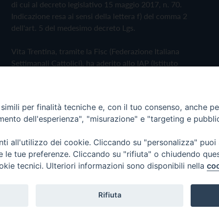
di cui al decreto legislativo 15 maggio 2017, n. 70.
Indicazione resa ai sensi della lettera f) del comma 2
dell'art. 5 del medesimo decreto Lgs.
Vita Trentina, tramite la Fisc (Federazione Italiana
Settimanali Cattolici), ha aderito allo IAP (Istituto
dell'Autodisciplina Pubblicitaria) accettando il Codice di
Autodisciplina della Comunicazione Commerciale
imili per finalità tecniche e, con il tuo consenso, anche per 
Privacy Policy
Cookie Policy
amento dell'esperienza", "misurazione" e "targeting e pubbli
i all'utilizzo dei cookie. Cliccando su "personalizza" puoi
 Trentina Editrice
re le tue preferenze. Cliccando su "rifiuta" o chiudendo que
okie tecnici. Ulteriori informazioni sono disponibili nella
coo
Rifiuta