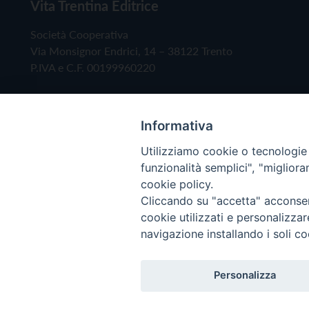
Vita Trentina Editrice
Società Cooperativa
Via Monsignor Endrici, 14 – 38122 Trento
P.IVA e C.F. 00199960220
Informativa
Utilizziamo cookie o tecnologie s
funzionalità semplici", "miglior
cookie policy.
Cliccando su "accetta" acconsent
Copyright © 2019 - Tutti i diritti riservati - Vita
cookie utilizzati e personalizza
navigazione installando i soli co
Privacy Policy
Personalizza