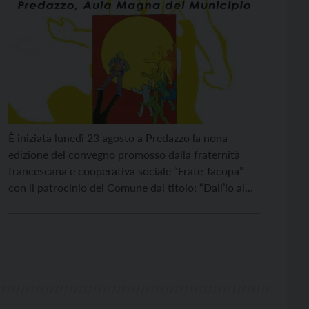
È iniziata lunedì 23 agosto a Predazzo la nona
edizione del convegno promosso dalla fraternità
francescana e cooperativa sociale “Frate Jacopa”
con il patrocinio del Comune dal titolo: “Dall’io al
noi, il cammino della fraternità e dell’amicizia
sociale”. Le conferenze giornaliere, che si
concluderanno venerdì 27 agosto, proporranno
delle riflessioni sulle moltissime patologie della
società […]