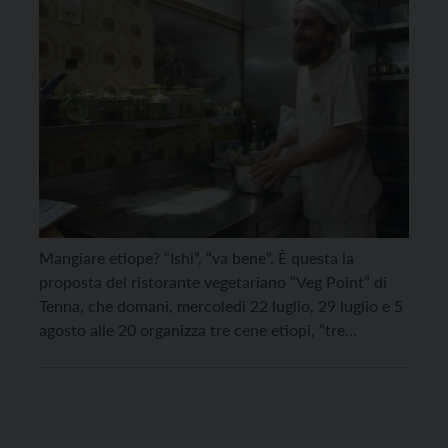
Mangiare etiope? “Ishi”, “va bene”. È questa la
proposta del ristorante vegetariano “Veg Point” di
Tenna, che domani, mercoledì 22 luglio, 29 luglio e 5
agosto alle 20 organizza tre cene etiopi, “tre
mercoledì per la solidarietà”. Le cene sono su
prenotazione, i posti disponibili sono una quindicina.
“Ishi” è anche il titolo del libro-diario […]