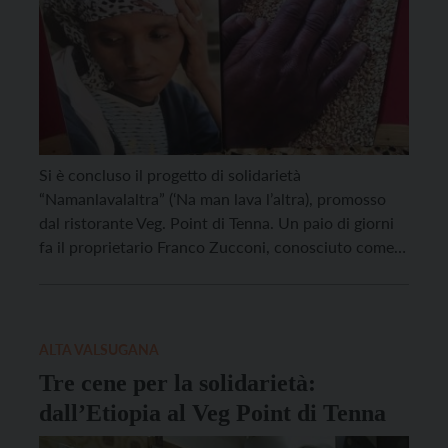
Si è concluso il progetto di solidarietà
“Namanlavalaltra” (‘Na man lava l’altra), promosso
dal ristorante Veg. Point di Tenna. Un paio di giorni
fa il proprietario Franco Zucconi, conosciuto come
“il Franco Delveg”, ha pubblicato un video in cui
annuncia che la raccolta fondi per Kadija è andata a
buon fine: i soldi le sono […]
ALTA VALSUGANA
Tre cene per la solidarietà:
dall’Etiopia al Veg Point di Tenna