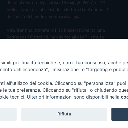
di cui al decreto legislativo 15 maggio 2017, n. 70.
Indicazione resa ai sensi della lettera f) del comma 2
dell'art. 5 del medesimo decreto Lgs.
Vita Trentina, tramite la Fisc (Federazione Italiana
Settimanali Cattolici), ha aderito allo IAP (Istituto
dell'Autodisciplina Pubblicitaria) accettando il Codice di
Autodisciplina della Comunicazione Commerciale
imili per finalità tecniche e, con il tuo consenso, anche per 
Privacy Policy
Cookie Policy
amento dell'esperienza", "misurazione" e "targeting e pubbli
i all'utilizzo dei cookie. Cliccando su "personalizza" puoi
 Trentina Editrice
re le tue preferenze. Cliccando su "rifiuta" o chiudendo que
okie tecnici. Ulteriori informazioni sono disponibili nella
coo
Rifiuta