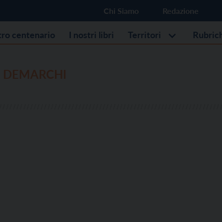
Chi Siamo
Redazione
stro centenario
I nostri libri
Territori
Rubric
 DEMARCHI