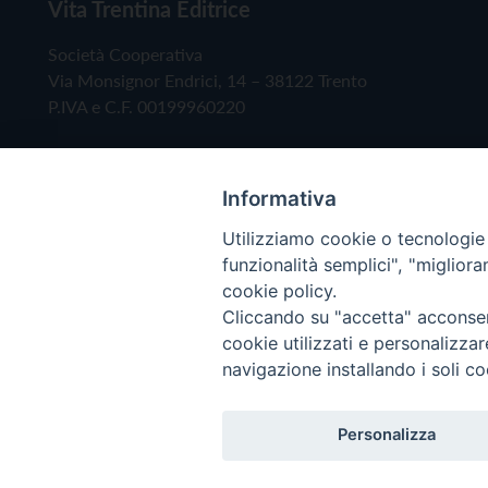
Vita Trentina Editrice
Società Cooperativa
Via Monsignor Endrici, 14 – 38122 Trento
P.IVA e C.F. 00199960220
Informativa
Utilizziamo cookie o tecnologie s
funzionalità semplici", "miglior
cookie policy.
Cliccando su "accetta" acconsent
Copyright © 2019 - Tutti i diritti riservati - Vita
cookie utilizzati e personalizza
navigazione installando i soli co
Privacy Policy
Personalizza