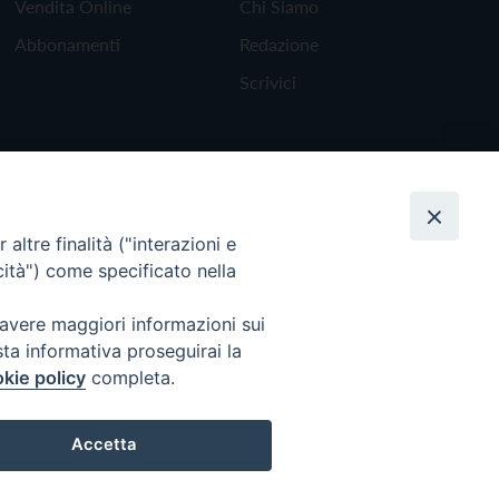
Vendita Online
Chi Siamo
Abbonamenti
Redazione
Scrivici
altre finalità ("interazioni e
cità") come specificato nella
 avere maggiori informazioni sui
sta informativa proseguirai la
kie policy
completa.
Torna all'inizio
Accetta