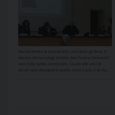
Anche dentro la sua Facoltà, che tanto gli deve, il
decano dei sociologi trentini don Franco Demarchi
non è più molto conosciuto. Grazie alle voci di
alcuni suoi discepoli in quella storica aula 1 di via
Verdi, la sua poliedrica figura è stata però
valorizzata a 101 anni dalla nascita questa mattina
nel convegno della Fondazione […]