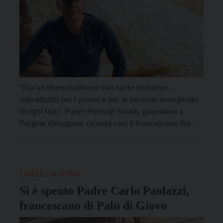
“Era un libero battitore con tante iniziative,
soprattutto per i poveri e per le persone emarginate
di ogni tipo”. Padre Pierluigi Svaldi, guardiano a
Pergine Valsugana, ricorda così il francescano fra
Tiziano Donini, morto questa mattina (martedì 29
marzo) a causa di un tumore con il quale conviveva
da anni. Fra Tiziano era nato nel […]
CHIESA TRENTINA
Si è spento Padre Carlo Paolazzi,
francescano di Palù di Giovo