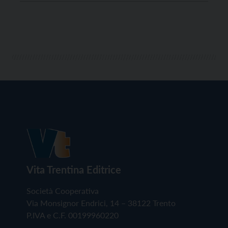
loro servizio”. Con queste parole don Albino Dell’Eva,
parroco di Cavalese, spiega la scelta della comunità
dei […]
Vita Trentina Editrice
Società Cooperativa
Via Monsignor Endrici, 14 – 38122 Trento
P.IVA e C.F. 00199960220