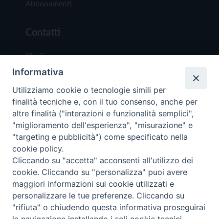
Abbonamenti
Contatti
Chi Siamo
Informativa
Redazione
Scrivici
Utilizziamo cookie o tecnologie simili per
finalità tecniche e, con il tuo consenso, anche per
altre finalità ("interazioni e funzionalità semplici",
"miglioramento dell'esperienza", "misurazione" e
"targeting e pubblicità") come specificato nella
cookie policy.
Copyright © 2019 - Tutti i diritti riservati - Vit
Cliccando su "accetta" acconsenti all'utilizzo dei
Trentina Editrice
cookie. Cliccando su "personalizza" puoi avere
maggiori informazioni sui cookie utilizzati e
Privacy Policy
personalizzare le tue preferenze. Cliccando su
Torna all'inizi
"rifiuta" o chiudendo questa informativa proseguirai