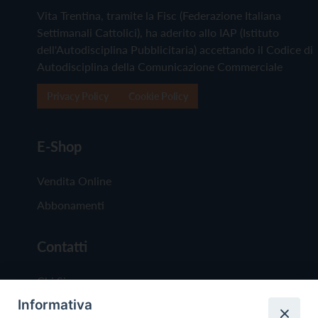
Vita Trentina, tramite la Fisc (Federazione Italiana
Settimanali Cattolici), ha aderito allo IAP (Istituto
dell'Autodisciplina Pubblicitaria) accettando il Codice di
Autodisciplina della Comunicazione Commerciale
Privacy Policy
Cookie Policy
E-Shop
Vendita Online
Abbonamenti
Contatti
Chi Siamo
Informativa
Redazione