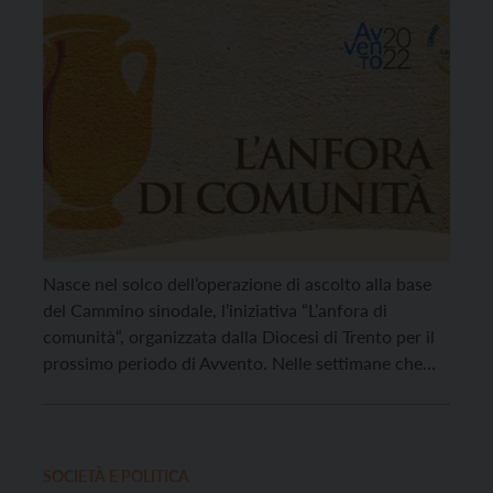
Nasce nel solco dell’operazione di ascolto alla base
del Cammino sinodale, l’iniziativa “L’anfora di
comunità“, organizzata dalla Diocesi di Trento per il
prossimo periodo di Avvento. Nelle settimane che
conducono al Natale, infatti, in ogni chiesa, negli
ambienti parrocchiali e nei luoghi di aggregazione
sociale di tutto il territorio diocesano, sarà posta
un’anfora per raccogliere segnalazioni […]
SOCIETÀ E POLITICA