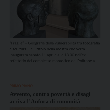
“Fragile” – Geografie della vulnerabilità tra fotografia
e scultura – è il titolo della mostra che verrà
inaugurata sabato 11 aprile alle 18.00 nell’ex
refettorio del complesso monastico del Polirone a
San Benedetto Po, in provincia di Mantova, delle
artiste trentine Francesca Lorenzi di Riva del Garda e
Laura Marcolini di Arco. La mostra Fragile […]
PRIMO PIANO
Avvento, contro povertà e disagi
arriva l’Anfora di comunità