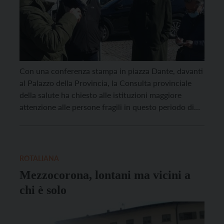
Con una conferenza stampa in piazza Dante, davanti
al Palazzo della Provincia, la Consulta provinciale
della salute ha chiesto alle istituzioni maggiore
attenzione alle persone fragili in questo periodo di
emergenza vaccinazione. La Consulta provinciale per
la salute, nella persona del suo presidente Renzo
Dori, ha chiesto la definizione delle priorità nella
somministrazione dei vaccini […]
ROTALIANA
Mezzocorona, lontani ma vicini a
chi è solo