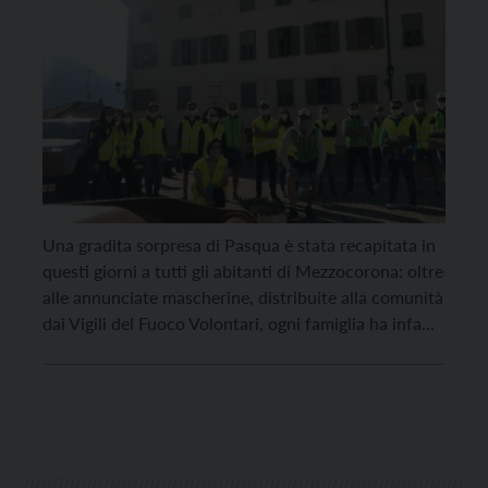
Una gradita sorpresa di Pasqua è stata recapitata in
questi giorni a tutti gli abitanti di Mezzocorona: oltre
alle annunciate mascherine, distribuite alla comunità
dai Vigili del Fuoco Volontari, ogni famiglia ha infatti
trovato nella propria cassetta della posta un
ramoscello d’ulivo, simbolo di pace e di speranza,
assieme alle informazioni utili per fronteggiare al […]