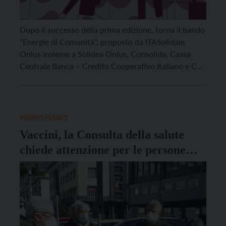
Dopo il successo della prima edizione, torna il bando
“Energie di Comunità”, proposto da ITASolidale
Onlus insieme a Solidea Onlus, Consolida, Cassa
Centrale Banca – Credito Cooperativo Italiano e CSV
Trentino-Non Profit Network, pensato per
cofinanziare in crowdfunding progetti innovativi
dedicati al tema delle nuove fragilità post pandemia.
Il Covid-19 ha avuto effetti devastanti non […]
PRIMO PIANO
Vaccini, la Consulta della salute
chiede attenzione per le persone
fragili