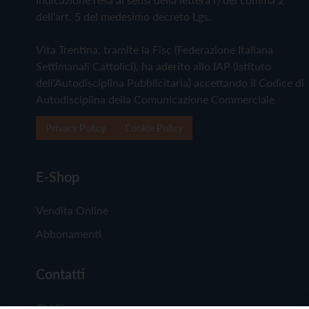
dell'art. 5 del medesimo decreto Lgs.
Vita Trentina, tramite la Fisc (Federazione Italiana
Settimanali Cattolici), ha aderito allo IAP (Istituto
dell'Autodisciplina Pubblicitaria) accettando il Codice di
Autodisciplina della Comunicazione Commerciale
Privacy Policy
Cookie Policy
E-Shop
Vendita Online
Abbonamenti
Contatti
Chi Siamo